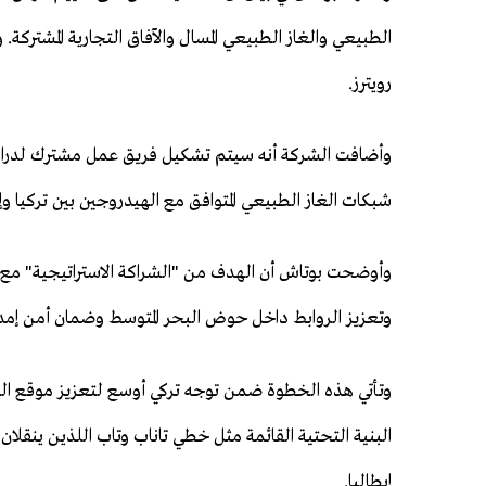
الطبيعي والغاز الطبيعي المسال والآفاق التجارية المشتركة. و
رويترز.
وأضافت الشركة ​أنه سيتم تشكيل ​فريق عمل مشترك لدراسة 
شبكات الغاز الطبيعي المتوافق مع الهيدروجين بين تركيا وإي
وأوضحت ​بوتاش ​أن ⁠الهدف من "الشراكة الاستراتيجية" مع إ
وتعزيز الروابط داخل حوض البحر ⁠المتوسط ​وضمان أمن ​إمداد
وتأتي هذه الخطوة ضمن توجه تركي أوسع لتعزيز موقع البل
البنية التحتية القائمة مثل خطي تاناب وتاب اللذين ينقلان ال
إيطاليا.