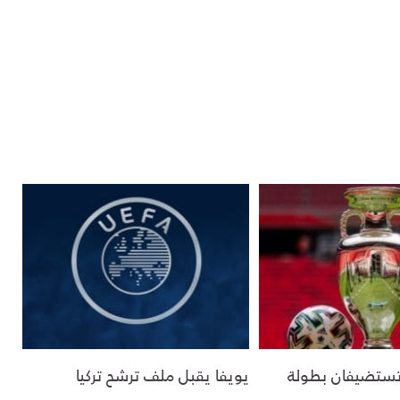
ا تستضيفان بطولة
يويفا يقبل ملف ترشح تركيا