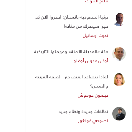
مليح ألتنوك
تركيا-السعودية-باكستان: انظروا الآن كم
حجرا سيتحرك من مكانه!
ندرت إرسانيل
مكة «المدينة الآمنة» ومهمتها التاريخية
أوكان مدرس أوغلو
لماذا يتصاعد العنف في الضفة الغربية
والقدس؟
نيلغون غوموش
تحالفات جديدة ونظام جديد
نصوحي غونغور