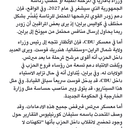
وزراء بافاريا في المرحلة المقبلة أو لمنصب رئاسة
الجمهورية الذي سيشغر في عام 2027. وفي الواقع، فإن
دعم زودر القوي لترشحها المحتمل للرئاسة يُفسَّر بشكل
مختلف في كواليس برلين؛ إذ يرى بعض المراقبين أن زودر
ربما يحاول إرسال منافس محتمل من ميونخ إلى برلين.
أما في معسكر CDU، فإن الأنظار تتجه إلى رئيس وزراء
ولاية شمال الراين–وستفاليا، هندريك فوست. ويرى العديد
داخل الحزب أنه أقوى مرشح لمرحلة ما بعد ميرتس.
ويُلفت الانتباه دعم تسعة من رؤساء فروع الحزب في
الولايات له. وفي برلين، يُتداول أنه في حال تزايد الاستياء
داخل CDU، قد يدخل فوست سريعاً سباق القيادة. وفي مثل
هذا السيناريو، قد يتولى ويبر مناصب حساسة مثل وزارة
الخارجية في الحكومة الجديدة.
أما معسكر ميرتس فيرفض جميع هذه الادعاءات. وقد
وصف المتحدث باسمه ستيفان كورنيليوس التقارير حول
وجود تحضير لانقلاب داخل الحزب بأنها “تكهنات لا