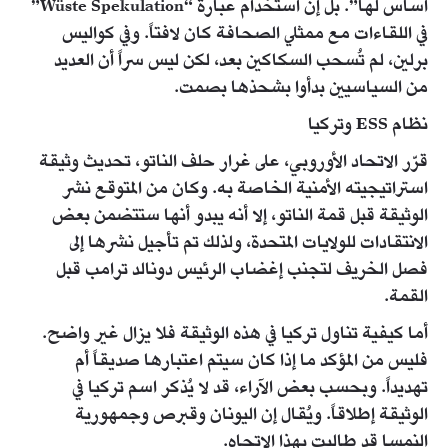
أساس لها”. بل إن استخدام عبارة “Wüste Spekulation”
في اللقاءات مع ممثلي الصحافة كان لافتاً. وفي كواليس
برلين، لم تُسحب السكاكين بعد، لكن ليس سراً أن العديد
من السياسيين بدأوا بشحذها بصمت.
نظام ESS وتركيا
قرّر الاتحاد الأوروبي، على غرار حلف الناتو، تحديث وثيقة
استراتيجيته الأمنية الخاصة به. وكان من المتوقع نشر
الوثيقة قبل قمة الناتو، إلا أنه يبدو أنها ستتضمن بعض
الانتقادات للولايات المتحدة، ولذلك تم تأجيل نشرها إلى
فصل الخريف لتجنب إغضاب الرئيس دونالد ترامب قبل
القمة.
أما كيفية تناول تركيا في هذه الوثيقة فلا يزال غير واضح.
فليس من المؤكد ما إذا كان سيتم اعتبارها صديقاً أم
تهديداً. وبحسب بعض الآراء، قد لا يُذكر اسم تركيا في
الوثيقة إطلاقاً. ويُقال إن اليونان وقبرص وجمهورية
النمسا قد طالبت بهذا الاتجاه.