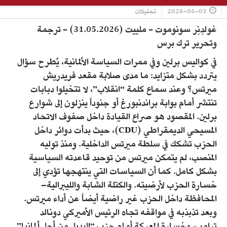
2026-06-03
تحليلات
غولدِنِر سونوموت - ملييت (31.05.2026) - ترجمة
وتحرير ترك برس
في كواليس برلين وفي ممرات السياسة الألمانية، يُطرح سؤال
يتردد بشكل متزايد: ما مدى صلابة مقعد فريدريش
ميرتس؟ وعند سماع كلمة “انقلاب”، لا تتخيلوا دبابات
تنتشر أمام بوابة براندنبورغ أو جنوداً ينزلون إلى شوارع
برلين. المقصود هو صراع القيادة داخل صفوف الاتحاد
المسيحي الديمقراطي (CDU)، حيث بدأت دوائر داخل
الحزب تشكك في سلطة ميرتس الداخلية. ومنذ توليه
المنصب، لم يتمكن ميرتس من توحيد قاعدته السياسية
بشكل كامل. كما أن السياسات التي ينتهجها تؤدي إلى
خسارة الحزب لأرضيته. والكتلة الشابة والليبرالية–
المحافظة داخل الحزب غير راضية أيضاً عن أداء ميرتس.
وبعد تذبذبه في مواقفه تجاه الرئيس الأميركي دونالد
ترامب، وخسارة المعركة أمام حزب “البديل من أجل ألمانيا”