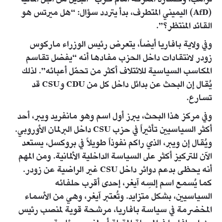
(AfD) اليميني المتطرف، بدأ يتردد سؤال: “هل ميرتس هو
القائد المنتظر؟”.
وفي ولاية بافاريا أيضاً، يتعرض رئيس الوزراء ماركوس
زودر لانتقادات داخل الحزب مفادها أنه “يفضل تقاسم
المكاسب السياسية للائتلاف أكثر من تحمّل أعبائه”. لذلك
يُقال إن البحث عن بدائل داخل كل من CDU وCSU قد
تسارع.
وفي مركز هذا البحث، يبرز أول اسم وهو مانفريد ويبر، أحد
أكثر السياسيين تأثيراً في حزب CSU داخل البرلمان الأوروبي.
ويُقال إن ويبر، الذي راكم نفوذاً طويلاً في بروكسل، يستعد
الآن للتركيز أكثر على السياسة الداخلية الألمانية. ومن المهم
أنه يحظى بدعم دوائر داخل CSU غير الراضية عن زودر.
كما يُسمع اسم إلسِه آيغر، إحدى أقرب حلفائه
السياسيين، بشكل متزايد. وتُعتبر آيغر، وهي من الأسماء
المخضرمة في سياسة بافاريا، مرشحة قوية لمنصب رئيس