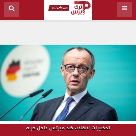
تحضيرات لانقلاب ضد ميرتس داخل حزبه