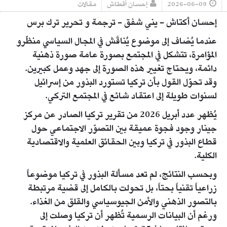
2026-06-09
إحسان أقطاش
مقالات
إحسان أكتاش - يني شفق - ترجمة و تحرير ترك برس
عندما يُضاف إلى موضوع يُناقَش في المجال السياسي منظّرو
المؤامرة، تتشكل في المجتمع بصورة عامة صورة ذهنية
دائمة، ويحتاج تغيير هذه الصورة إلى جهد وعمل كبيرين.
وقد تحوّل القول بأن تركيا تستورد البذور من إسرائيل
لسنوات طويلة إلى اعتقاد شائع في المجتمع التركي.
يُظهر عدد أبريل 2026 من تقرير تركيا الصادر عن مركز
جينار وجود فجوة عميقة بين التصوّر الاجتماعي حول
قطاع البذور في تركيا وبين الحقائق العلمية والاقتصادية
الكلية.
وبحسب النتائج، لم تعد مسألة البذور في تركيا موضوعاً
زراعياً تقنياً بحتاً، بل تحولت بالكامل إلى قضية مرتبطة
بالتصور الذهني والأمن الجيوسياسي والقلق من الغذاء.
ورغم أن البيانات الرسمية تُظهر أن تركيا وصلت إلى