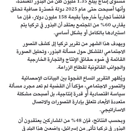
مستوى إنتاج يبلغ 1.35 مليون طن من البذور المعتمدة،
وأنها أصبحت حتى عام 2025 دولة مُصدّرة صافية تحقق
فائضاً تجارياً خارجياً بقيمة 158 مليون دولار، فإن ما
يقارب 60% من المجتمع يعتقد أن البذور في تركيا يتم
استيرادها بالكامل أو بشكل أساسي.
ويهدف هذا الشهر من تقرير تركيا إلى كشف التصور
الاجتماعي المتشكل حول مسألة البذور، وتحليل الصورة
القائمة في ضوء حقائق الإنتاج والتجارة الخارجية
والجوانب القانونية لقطاع الزراعة.
ويُظهر التقرير اتساع الفجوة بين البيانات الإحصائية
والتصور الاجتماعي، مؤكداً أن القضية لم تعد مجرد مسألة
سياسة اقتصادية أو قدرة إنتاجية، بل أصبحت مشكلة
متعددة الأبعاد تتعلق بإدارة التصورات والاتصال
الاستراتيجي.
وبحسب النتائج، فإن 48% من المشاركين يعتقدون أن
البذور في تركيا تأتي من إسرائيل، واضعين هذا البلد في