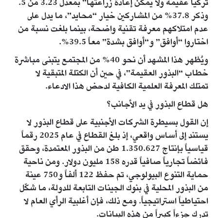
تركيا عقيمة ولا يمكن إعادة زراعتها” بمعدل 3.23 من 5.
وذكر 37.8% من المشاركين خيار “محايد”، ما يدل على
عدم امتلاكهم معرفة تقنية واضحة، بينما بلغت نسبة من
اختاروا “أوافق” و“أوافق بشدة” معاً 39.5%.
ويُظهر هذا المشهد أن نحو 40% من المجتمع يتبنى مباشرة
خطاب “البذور العقيمة”، في حين أن الكتلة المتبقية لا
تمتلك المعرفة العلمية الكافية لدحض هذا الادعاء.
هل قطاع البذور في يد الأجانب؟
إن القول بسيطرة الشركات الأجنبية على قطاع البذور لا
يستند إلى أساس واقعي، إذ بلغ القطاع في عام 2025 رقماً
قياسياً بإنتاج 1.350.627 طن من البذور المعتمدة، وحقق
فائضاً تجارياً صافياً قدره 158 مليون دولار. ومن ناحية
حماية التنوع البيولوجي، تم حفظ 122 ألفاً و750 عينة
من البذور المحلية في بنوك الجينات التابعة للدولة، ما شكّل
احتياطياً استراتيجياً. ومع ذلك، فإن أغلبية الرأي العام لا
تدرك جزءاً كبيراً من هذه البيانات.