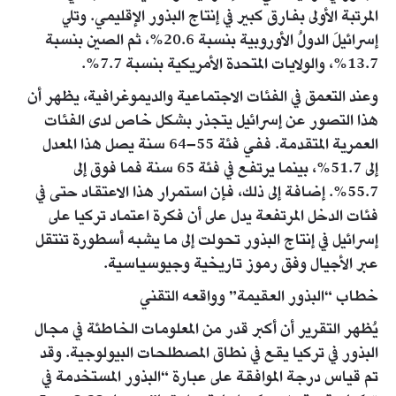
المرتبة الأولى بفارق كبير في إنتاج البذور الإقليمي. وتلي
إسرائيلَ الدولُ الأوروبية بنسبة 20.6%، ثم الصين بنسبة
13.7%، والولايات المتحدة الأمريكية بنسبة 7.7%.
وعند التعمق في الفئات الاجتماعية والديموغرافية، يظهر أن
هذا التصور عن إسرائيل يتجذر بشكل خاص لدى الفئات
العمرية المتقدمة. ففي فئة 55–64 سنة يصل هذا المعدل
إلى 51.7%، بينما يرتفع في فئة 65 سنة فما فوق إلى
55.7%. إضافة إلى ذلك، فإن استمرار هذا الاعتقاد حتى في
فئات الدخل المرتفعة يدل على أن فكرة اعتماد تركيا على
إسرائيل في إنتاج البذور تحولت إلى ما يشبه أسطورة تنتقل
عبر الأجيال وفق رموز تاريخية وجيوسياسية.
خطاب “البذور العقيمة” وواقعه التقني
يُظهر التقرير أن أكبر قدر من المعلومات الخاطئة في مجال
البذور في تركيا يقع في نطاق المصطلحات البيولوجية. وقد
تم قياس درجة الموافقة على عبارة “البذور المستخدمة في