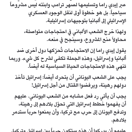
عبر إيدي راما وتسليمها لصهر ترامب وابنته ليس مشروعاً
سياحياً. بل هو خطوة أولى لنقل الوجود العسكري
الإسرائيلي إلى ألبانيا بتوجيهات إسرائيلية.
ولهذا خرج الشعب الألباني في احتجاجات متواصلة،
محاولاً منع المشروع، وسينجح في منعه.
يقول إيدي راما إن الاحتجاجات تُحرّكها دول أخرى ضد
ألبانيا وإسرائيل، وهذه الجملة تكفي لشرح كل شيء. وربما
تنهي هذه الاحتجاجات الحياة السياسية له أيضاً.
يجب على الشعب اليوناني أن يتحرك أيضاً: إسرائيل تأخذ
دولهم رهينة، ويرفضوا القتال من أجل إسرائيل!
يجب أن يأتي رد فعل مشابه من الشعب اليوناني. عليهم
أن يفهموا خطط إسرائيل التي تحوّل بلادهم إلى رهينة،
وتدفع اليونان إلى حرب مع تركيا، وأن يمنعوا حرباً ستدمر
بلادهم.
عليهم أن يدركوا أن هذه ستكون حرباً بين إسرائيل وتركيا.