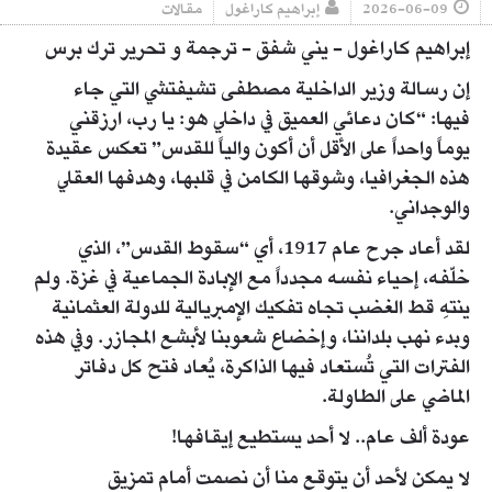
2026-06-09
إبراهيم كاراغول
مقالات
إبراهيم كاراغول - يني شفق - ترجمة و تحرير ترك برس
إن رسالة وزير الداخلية مصطفى تشيفتشي التي جاء
فيها: “كان دعائي العميق في داخلي هو: يا رب، ارزقني
يوماً واحداً على الأقل أن أكون والياً للقدس” تعكس عقيدة
هذه الجغرافيا، وشوقها الكامن في قلبها، وهدفها العقلي
والوجداني.
لقد أعاد جرح عام 1917، أي “سقوط القدس”، الذي
خلّفه، إحياء نفسه مجدداً مع الإبادة الجماعية في غزة. ولم
ينتهِ قط الغضب تجاه تفكيك الإمبريالية للدولة العثمانية
وبدء نهب بلداننا، وإخضاع شعوبنا لأبشع المجازر. وفي هذه
الفترات التي تُستعاد فيها الذاكرة، يُعاد فتح كل دفاتر
الماضي على الطاولة.
عودة ألف عام.. لا أحد يستطيع إيقافها!
لا يمكن لأحد أن يتوقع منا أن نصمت أمام تمزيق