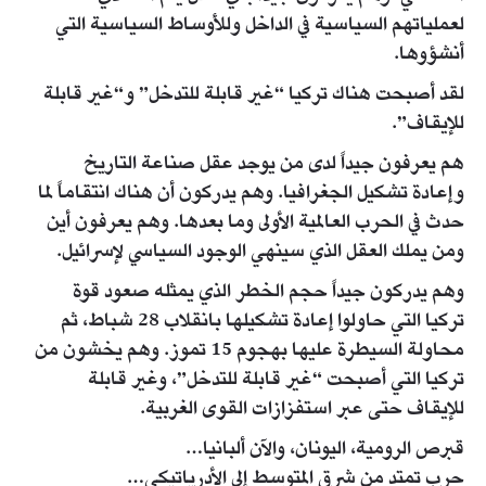
لعملياتهم السياسية في الداخل وللأوساط السياسية التي
أنشؤوها.
لقد أصبحت هناك تركيا “غير قابلة للتدخل” و“غير قابلة
للإيقاف”.
هم يعرفون جيداً لدى من يوجد عقل صناعة التاريخ
وإعادة تشكيل الجغرافيا. وهم يدركون أن هناك انتقاماً لما
حدث في الحرب العالمية الأولى وما بعدها. وهم يعرفون أين
ومن يملك العقل الذي سينهي الوجود السياسي لإسرائيل.
وهم يدركون جيداً حجم الخطر الذي يمثله صعود قوة
تركيا التي حاولوا إعادة تشكيلها بانقلاب 28 شباط، ثم
محاولة السيطرة عليها بهجوم 15 تموز. وهم يخشون من
تركيا التي أصبحت “غير قابلة للتدخل”، وغير قابلة
للإيقاف حتى عبر استفزازات القوى الغربية.
قبرص الرومية، اليونان، والآن ألبانيا…
حرب تمتد من شرق المتوسط إلى الأدرياتيكي…