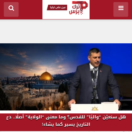
هل سنعيّن “واليًا” للقدس؟ وما معنى “الولاية” أصلًا.. دع
التاريخ يسير كما يشاء!