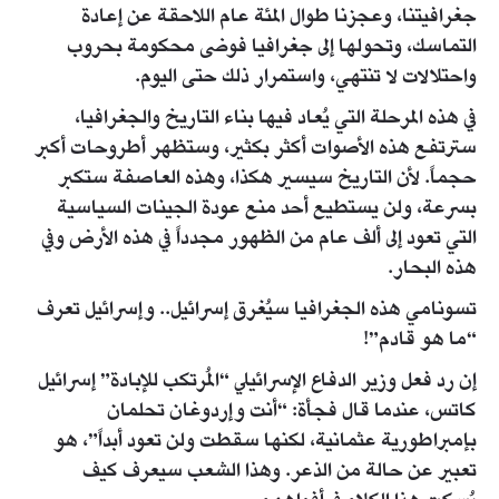
جغرافيتنا، وعجزنا طوال المئة عام اللاحقة عن إعادة
التماسك، وتحولها إلى جغرافيا فوضى محكومة بحروب
واحتلالات لا تنتهي، واستمرار ذلك حتى اليوم.
في هذه المرحلة التي يُعاد فيها بناء التاريخ والجغرافيا،
سترتفع هذه الأصوات أكثر بكثير، وستظهر أطروحات أكبر
حجماً. لأن التاريخ سيسير هكذا، وهذه العاصفة ستكبر
بسرعة، ولن يستطيع أحد منع عودة الجينات السياسية
التي تعود إلى ألف عام من الظهور مجدداً في هذه الأرض وفي
هذه البحار.
تسونامي هذه الجغرافيا سيُغرق إسرائيل.. وإسرائيل تعرف
“ما هو قادم”!
إن رد فعل وزير الدفاع الإسرائيلي “المُرتكب للإبادة” إسرائيل
كاتس، عندما قال فجأة: “أنت وإردوغان تحلمان
بإمبراطورية عثمانية، لكنها سقطت ولن تعود أبداً”، هو
تعبير عن حالة من الذعر. وهذا الشعب سيعرف كيف