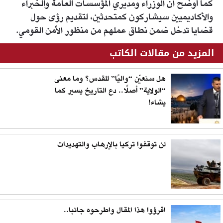
كما أوضح أن الوزراء ومديري المؤسسات العامة والخبراء
والأكاديميين سيشاركون كمتحدثين، لتقديم رؤى حول
قضايا تدخل ضمن نطاق عملهم من منظور الأمن القومي.
المزيد من مقالات الكاتب
هل سنعيّن “واليًا” للقدس؟ وما معنى
“الولاية” أصلًا.. دع التاريخ يسير كما
يشاء!
لن توقفوا تركيا بالإرهاب والتهديدات
اقرؤوا هذا المقال واطرحوه جانبا..