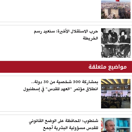
حرب الاستقلال الأخيرة: سنعيد رسم
الخريطة
مواضيع متعلقة
بمشاركة 300 شخصية من 30 دولة..
انطلاق مؤتمر "العهد للقدس" في إسطنبول
شنطوب: المحافظة على الوضع القانوني
للقدس مسؤولية البشرية أجمع