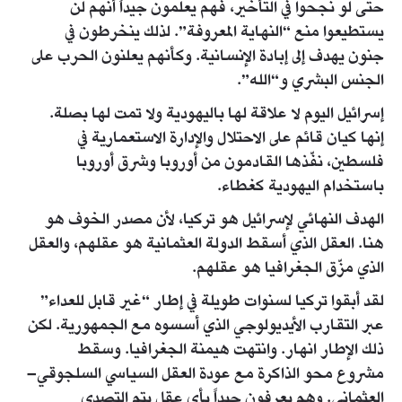
حتى لو نجحوا في التأخير، فهم يعلمون جيداً أنهم لن
يستطيعوا منع “النهاية المعروفة”. لذلك ينخرطون في
جنون يهدف إلى إبادة الإنسانية. وكأنهم يعلنون الحرب على
الجنس البشري و“الله”.
إسرائيل اليوم لا علاقة لها باليهودية ولا تمت لها بصلة.
إنها كيان قائم على الاحتلال والإدارة الاستعمارية في
فلسطين، نفّذها القادمون من أوروبا وشرق أوروبا
باستخدام اليهودية كغطاء.
الهدف النهائي لإسرائيل هو تركيا، لأن مصدر الخوف هو
هنا. العقل الذي أسقط الدولة العثمانية هو عقلهم، والعقل
الذي مزّق الجغرافيا هو عقلهم.
لقد أبقوا تركيا لسنوات طويلة في إطار “غير قابل للعداء”
عبر التقارب الأيديولوجي الذي أسسوه مع الجمهورية. لكن
ذلك الإطار انهار. وانتهت هيمنة الجغرافيا. وسقط
مشروع محو الذاكرة مع عودة العقل السياسي السلجوقي–
العثماني. وهم يعرفون جيداً بأي عقل يتم التصدي