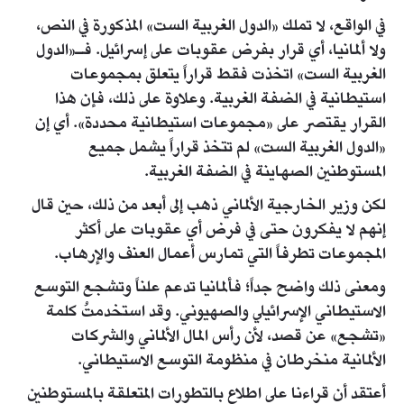
في الواقع، لا تملك «الدول الغربية الست» المذكورة في النص،
ولا ألمانيا، أي قرار بفرض عقوبات على إسرائيل. فـ«الدول
الغربية الست» اتخذت فقط قراراً يتعلق بمجموعات
استيطانية في الضفة الغربية. وعلاوة على ذلك، فإن هذا
القرار يقتصر على «مجموعات استيطانية محددة». أي إن
«الدول الغربية الست» لم تتخذ قراراً يشمل جميع
المستوطنين الصهاينة في الضفة الغربية.
لكن وزير الخارجية الألماني ذهب إلى أبعد من ذلك، حين قال
إنهم لا يفكرون حتى في فرض أي عقوبات على أكثر
المجموعات تطرفاً التي تمارس أعمال العنف والإرهاب.
ومعنى ذلك واضح جداً؛ فألمانيا تدعم علناً وتشجع التوسع
الاستيطاني الإسرائيلي والصهيوني. وقد استخدمتُ كلمة
«تشجع» عن قصد، لأن رأس المال الألماني والشركات
الألمانية منخرطان في منظومة التوسع الاستيطاني.
أعتقد أن قراءنا على اطلاع بالتطورات المتعلقة بالمستوطنين