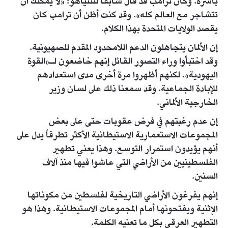
بأسره. وكان ترامب قد قال سابقاً لنتنياهو: «لا يمكنك أن
تتشاجر مع العالم كله». وقد كنت أظن أن ترامب كان
يقصد الولايات المتحدة بهذا الكلام.
إن الألمان يتجاهلون الدعم اللامحدود المقدم للصهيونية.
وقد اختبأوا وراء التصور القائل إنهم خاضعون لـ«القوة
اليهودية». لكنهم أظهروا مرة أخرى مدى استعدادهم
للإبادة الجماعية. وقد سمعنا ذلك على لسان وزير
الخارجية الألماني.
إن عدم رغبتهم في فرض عقوبات حتى على بعض
المجموعات الاستعمارية الاستيطانية الأكثر تطرفاً يدل على
أنهم يؤيدون استمرار التوسع. وهذا يعني تطهير
الفلسطينيين من الأراضي التي عاشوا فيها منذ آلاف
السنين.
إنهم يفرغون الأراضي التاريخية لفلسطين من مكوناتها
الإثنية ويفتحونها أمام المجموعات الاستيطانية. وهذا هو
التطهير العرقي بكل ما تعنيه الكلمة.