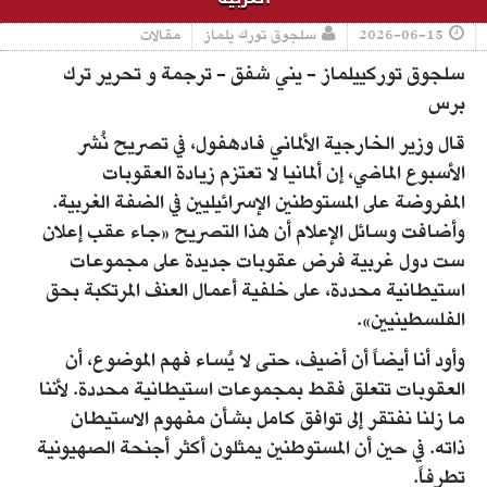
2026-06-15
سلجوق تورك يلماز
مقالات
سلجوق توركييلماز - يني شفق - ترجمة و تحرير ترك
برس
قال وزير الخارجية الألماني فادهفول، في تصريح نُشر
الأسبوع الماضي، إن ألمانيا لا تعتزم زيادة العقوبات
المفروضة على المستوطنين الإسرائيليين في الضفة الغربية.
وأضافت وسائل الإعلام أن هذا التصريح «جاء عقب إعلان
ست دول غربية فرض عقوبات جديدة على مجموعات
استيطانية محددة، على خلفية أعمال العنف المرتكبة بحق
الفلسطينيين».
وأود أنا أيضاً أن أضيف، حتى لا يُساء فهم الموضوع، أن
العقوبات تتعلق فقط بمجموعات استيطانية محددة. لأننا
ما زلنا نفتقر إلى توافق كامل بشأن مفهوم الاستيطان
ذاته. في حين أن المستوطنين يمثلون أكثر أجنحة الصهيونية
تطرفاً.