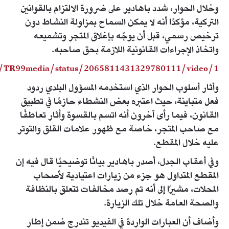
وخلال الحوار، شدد باهادير على ضرورة الالتزام بالقوانين
التركية، مؤكدًا أنه لا يمكن السماح بمزاولة النشاط دون
ترخيص رسمي، قبل أن يوجّه بإغلاق المتجر وتشميعه
واتخاذ الإجراءات القانونية اللازمة بحق صاحبه.
m/TR99media/status/2065811431329780111/video/1
وأثار أسلوب الحوار الذي استخدمه المسؤول البلدي ردود
فعل متباينة، حيث اعتبره بعض النشطاء حازمًا في تطبيق
القانون، فيما رأى آخرون أنه اتسم بالقسوة وأثار تعاطفًا
مع صاحب المتجر، خاصة مع ظهور علامات القلق والتوتر
عليه خلال المقطع.
وفي أعقاب الجدل، أصدر باهادير بيانًا توضيحيًا قال فيه إن
المقطع المتداول هو جزء من زيارات اعتيادية لأصحاب
المحلات، مشيرًا إلى أنه تم رصد مخالفات تتعلق بالنظافة
والصحة العامة خلال تلك الزيارة.
وأضاف أن العبارات الواردة في الفيديو تندرج ضمن إطار