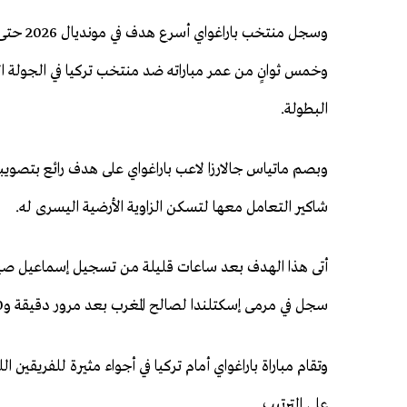
وسجل منتخب بار
وخمس ثوانٍ من عمر مباراته ضد منتخب تركيا في الجولة ال
البطولة.
وبصم ماتياس جالارزا لاعب باراغواي على هدف رائع بتصويب
شاكير التعامل معها لتسكن الزاوية الأرضية اليسرى له.
أتى هذا الهدف بعد ساعات قليلة من تسجيل إسماعيل صيبا
سجل في مرمى إسكتلندا لصالح المغرب بعد مرور دقيقة و10 ثوان.
وتقام مباراة باراغواي أمام تركيا في أجواء مثيرة للفريقين ال
على الترتيب.