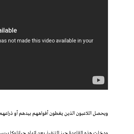
ويحصل اللاعبون الذين يغطون أفواههم ⁠بيدهم أو ذراعهم أ
ودخلت هذه القاعدة حيز التنفيذ بعد اتهام ‌جيانلوكا بري