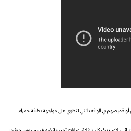
و قميصهم في ⁠المواقف التي تنطوي ⁠على مواجهة بطاقة حمراء.
ستياني، لاعب بنفيكا، بإطلاق عبارات تمييزية ضد فينيسيوس جونيور