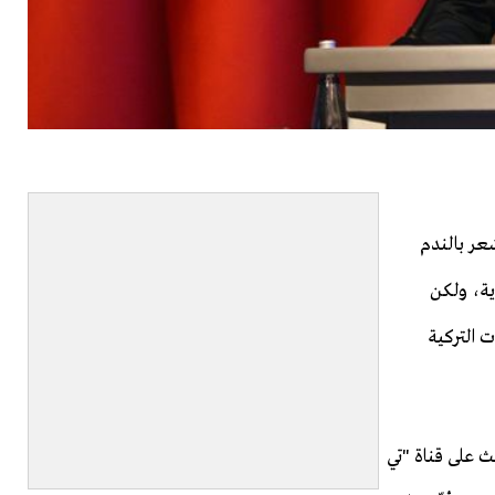
شعر بالندم
دية، ولكن
 التركية
 على قناة "تي