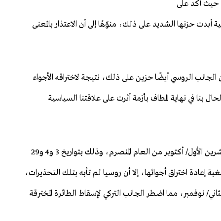
 تي" الحكومية"، الخميس 16 حزيران/ يونيو 2016، حيث أكّد على
أبدت حزنها الشديد على ذلك، منوّهًا إلى أن الاعتذار بالمعنى
لجانب الروسي أيضًا حزين على ذلك، نتيجة لاختراقه الأجواء
ال بنا في نهاية المطاف بأزمة أثرت على علاقتنا السياسية
اخترقت روسيا الأجواء التركية 3 مرات متفرقة خلال شهر تشرين الأول/ أكتوبر من العام المنصرم، وذلك بتواريخ 3 و4 و29
ة إعادة اختراق أجوائها، إلا أن روسيا لم تأبه بتلك التحذيرات،
تها لاختراق الأجواء التركي في 23 تشرين الثاني/ نوفمبر، مما اضطر الجانب التركي لإسقاط الطائرة المخترقة