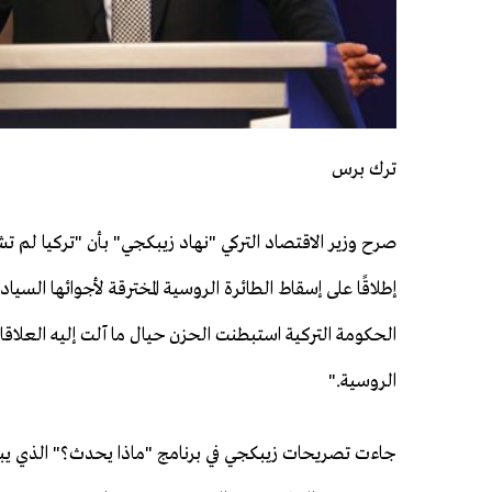
ترك برس
صرح وزير الاقتصاد التركي "نهاد زيبكجي" بأن "تركيا لم ت
إطلاقًا على إسقاط الطائرة الروسية المخترقة لأجوائها السيا
الحكومة التركية استبطنت الحزن حيال ما آلت إليه العلاقات
الروسية."
جاءت تصريحات زيبكجي في برنامج "ماذا يحدث؟" الذي يبث