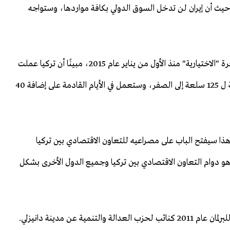
ا، حيث أن إيران لن تدخل السوق الدولي بكافة مواردها، وستواجه
وأفاد زيبكجي بأن تركيا وقعت مع إيران اتفاقية التجارة الحرة "الاختيارية" منذ الأول من يناير عام 2015، مبينًا أن تركيا عملت
من خلال الاتفاقية المذكورة على تخفيض الضريبة الجمركية ل 125 سلعة إلى الصفر، وستعمل في الأيام القادمة على إضافة 40
، وهذا سيفتح الباب على مصراعيه للتعاون الاقتصادي بين تركيا
ه هو دوام التعاون الاقتصادي بين تركيا وجميع الدول الأخرى بشكل
يُذكر أن زيبكجي ظهر على الساحة السياسية عقب دخوله للبرلمان عام 2011 كنائب لحزب العدالة والتنمية عن مدينة دانيزلي.