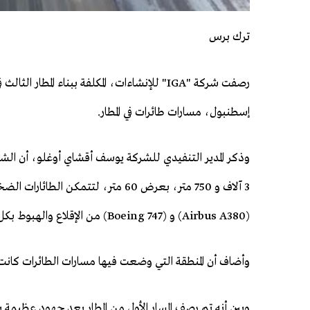
ترك برس
رصفت شركة "IGA" للإنشاءات، المكلفة ببناء المطار الثا
إسطنبول، مسارات طائرات في المطار.
وذكر المدير التنفيدي للشركة يوسف أقشاي أوغلو، أن ال
3 آلاف و 750 متر، بعرض 60 متر، لتتمكن الطائ
(Airbus A380) و (Boeing 747) من الإقلاع والهبوط بكل أريحية.
وأضاف أن المنطقة التي وضعت فيها مسارات الطائرات كان
وبين أنه تم رصف المسار الأول من المطار بعد جهود عظي