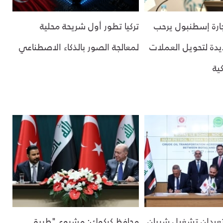
ارة إسطنبول يرحب
تركيا تطور أول شريحة محلية
دة لتحويل العملات
لمعالجة الصور بالذكاء الاصطناعي
كية
 تعيدان تشغيل شريان
محافظ كركوك: مشروع "طريق