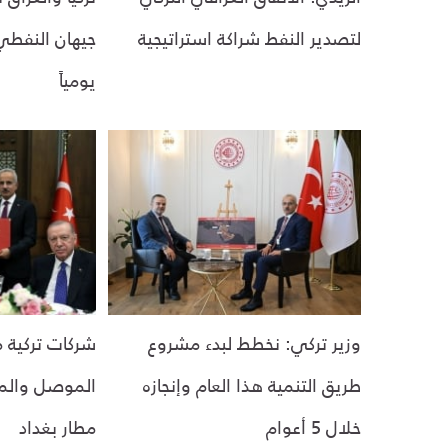
لتصدير النفط شراكة استراتيجية
يومياً
وزير تركي: نخطط لبدء مشروع
شركات تركية 
طريق التنمية هذا العام وإنجازه
الموصل والمش
خلال 5 أعوام
مطار بغداد