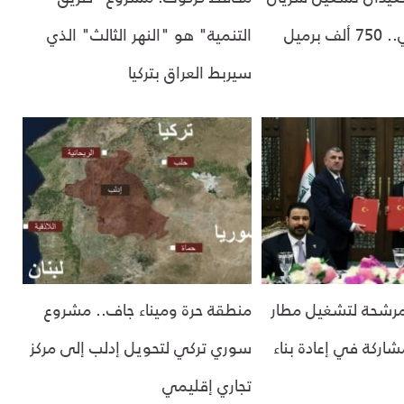
جيهان النفطي.. 750 ألف برميل
التنمية" هو "النهر الثالث" الذي
سيربط العراق بتركيا
مرشحة لتشغيل مطار
منطقة حرة وميناء جاف.. مشروع
اركة في إعادة بناء
سوري تركي لتحويل إدلب إلى مركز
تجاري إقليمي