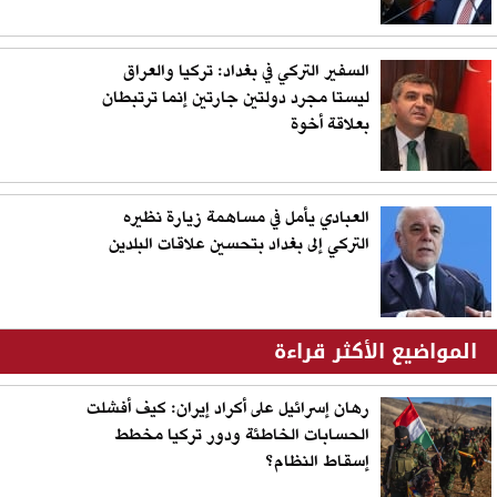
السفير التركي في بغداد: تركيا والعراق
ليستا مجرد دولتين جارتين إنما ترتبطان
بعلاقة أخوة
العبادي يأمل في مساهمة زيارة نظيره
التركي إلى بغداد بتحسين علاقات البلدين
المواضيع الأكثر قراءة
رهان إسرائيل على أكراد إيران: كيف أفشلت
الحسابات الخاطئة ودور تركيا مخطط
إسقاط النظام؟