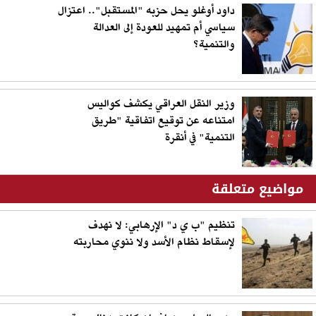
داود أوغلو يحل حزبه "المستقبل".. اعتزال
سياسي أم تمهيد للعودة إلى العدالة
والتنمية؟
وزير النقل العراقي يكشف كواليس
امتناعه عن توقيع اتفاقية "طريق
التنمية" في أنقرة
مواضيع متعلقة
تنظيم "ب ي د" الإرهابي: لا نهدف
لإسقاط نظام الأسد ولا ننوي محاربته