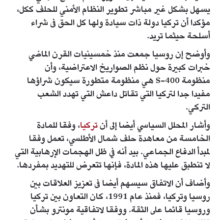
يسهل بشكل غير مباشر تطوير النظام الأمني للحلف ككل،
مؤكدا أن تركيا دولة ذات سيادة ولها كل الحق فى شراء
أسلحة حيثما تريد.
وأوضح إن روسيا جمعت منذ خمسينيات القرن الماضي
خبرات كبيرة حول نظم الصواريخ الاعتراضية، وأن
منظومة S-400 هي منظومة متطورة سيكون شراؤها
مفيدا جدا لتركيا التي تقاتل داعش التي تهدد الشعب
التركي.
وأشار المحلل السياسي أيضا إلى أن
تركيا
، وفقا للمادة
الخامسة من معاهدة حلف شمال الأطلسي، تعمل وفقا
لمبدأ الدفاع الجماعي. بيد أنه في ظل الهجمات الإرهابية التي
لا تنطبق عليها هذه المادة، فإنها تتعرض للتهديد بمفردها.
وأضاف أن الاتفاق سيسهم أيضا فى تعزيز العلاقات بين
روسيا وتركيا، فمنذ عام 1991، كان التعاون بين تركيا
وروسيا قائما على الثقة. ووفقا لاتفاقية مونترو بشأن