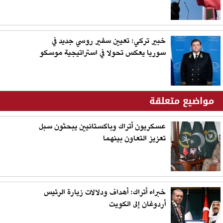
خبير تركي: تعيين سفير روسي جديد في
سوريا يعكس تحولا في استراتيجية موسكو
مواضيع متعلقة
عسكريون أتراك وباكستانيين يبحثون سبل
تعزيز التعاون بينهما
خبراء أتراك: أهداف ودلالات زيارة الرئيس
أردوغان إلى الكويت