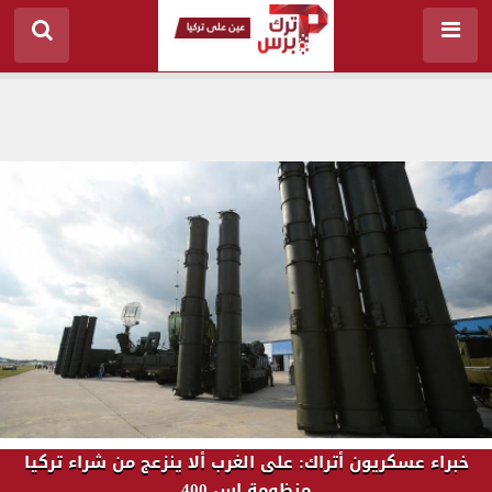
خبراء عسكريون أتراك: على الغرب ألا ينزعج من شراء تركيا
منظومة إس 400