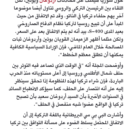
حول سوريا هيمنت على محادثات
أردوغان
وبوتين، لكن
اللقاء بين الرئيسين التركي والروسي تناول أيضا موضوعا
آخر يهم حلفاء تركيا في الناتو. وقد تم الاتفاق من حيث
المبدأ على أن تبيع روسيا لتركيا نظام الدفاع الصاروخي
بعيد المدى S-400، بيد أنه لم يتم الاتفاق بعد على السعر.
ولكن مثلما أظهر الزعيمان القويان بوتين وأردوغان ثبات
المصالحة خلال العام الماضي، فإن الإرادة السياسية الكافية
يمكنها أن تطلق معظم الخطط".
وأوضحت المجلة أنه "في الوقت الذي تصاعد فيه التوتر بين
حلف شمال الأطلسي وروسيا إلى أعلى مستوياته منذ الحرب
الباردة، فإن شراء تركيا لهذه المنظومة إذا تحقق سينظر
إليه على أنه انتصار على الحلف، كما سيؤكد الانطباع السائد
في السنوات الأخيرة بأن السيد أردوغان سعيد بأن تصبح
تركيا في الواقع عضوا شبه منفصل في الحلف".
وأشارت البي بي سي البريطانية باللغة التركية إلى أن
الاتفاق المحتمل يسلط الضوء على مسألة التوافق بين تركيا