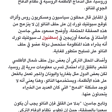
وروسيا، مثل اندماج الأنظمة الروسية في نظام الدفاع
الجوي للناتو.
في المقابل قال محللون سياسيون وعسكريون روس وأتراك
لموقع سبوتنيك تورك إن على حلف الناتو إن لا ينزعج من
هذه الصفقة المحتملة. وأوضح مسعود حقي جاسين
الأستاذ في جامعة أوزيجين في
إسطنبول
لـ سبوتنيك تورك
أنه بشراء هذه المنظومة ستحصل دولة عضو في حلف
الناتو على تسليح متطور للغاية.
وأضاف المحلل التركي أن بعض دول حلف شمال الأطلسي
تشعر بالقلق إزاء احتمال تسرب معلومات سرية إلى روسيا،
لكن بعض الدول مثل بلغاريا واليونان والمجر تعمل بالفعل
على هذه الأنظمة، ويستخدمها الناتو، وهذا يعني أنه لا
توجد مشكلة "الدمج" التي كان العديد من الخبراء
يتحدثون عنها.
وتابع جاسين: "بدلا من القلق فإن الناتو يجب أن يكون
سعيدا بالصفقة، حيث إن تطوير نظام الدفاع التركي