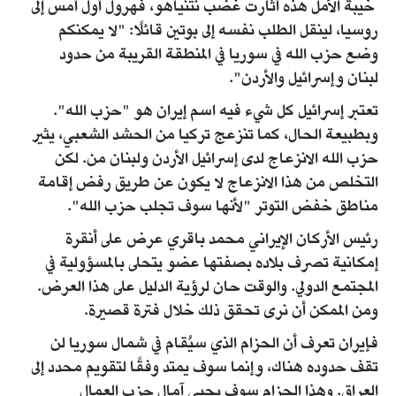
خيبة الأمل هذه أثارت غضب نتنياهو، فهرول أول أمس إلى
روسيا، لينقل الطلب نفسه إلى بوتين قائلًا: "لا يمكنكم
وضع حزب الله في سوريا في المنطقة القريبة من حدود
لبنان وإسرائيل والأردن".
تعتبر إسرائيل كل شيء فيه اسم إيران هو "حزب الله".
وبطبيعة الحال، كما تنزعج تركيا من الحشد الشعبي، يثير
حزب الله الانزعاج لدى إسرائيل الأردن ولبنان من. لكن
التخلص من هذا الانزعاج لا يكون عن طريق رفض إقامة
مناطق خفض التوتر "لأنها سوف تجلب حزب الله".
رئيس الأركان الإيراني محمد باقري عرض على أنقرة
إمكانية تصرف بلاده بصفتها عضو يتحلى بالمسؤولية في
المجتمع الدولي. والوقت حان لرؤية الدليل على هذا العرض.
ومن الممكن أن نرى تحقق ذلك خلال فترة قصيرة.
فإيران تعرف أن الحزام الذي سيُقام في شمال سوريا لن
تقف حدوده هناك، وإنما سوف يمتد وفقًا لتقويم محدد إلى
العراق. وهذا الحزام سوف يحيي آمال حزب العمال