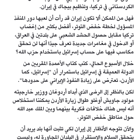
الكردستاني في تركيا، وتنظيم بيجاك في إيران.
فهل من الممكن ألا تكون إيران قد رأت أن لعبها دور المنفذ
المسؤول لخطة خفض التوتر، أفضل بكثير من إغضاب
تركيا مقابل حصول الحشد الشعبي على بلدتين في العراق،
أو الدخول في مغامرات جديدة تعرف جيدًا أنها لن تحقق
مكاسب فيها على حساب إسرائيل باستخدام حزب الله؟
خلال الأسبوع الحالي، كتب كتاب الأعمدة المقربين من
الدولة العميقة في إسرائيل باستمرار أن "إسرائيل، كما
الأردن، تعترض على زيادة النفوذ الإيراني على حدودها".
لكن بالنظر إلى الرضى الذي أبداه أردوغان ووزير خارجيته
مولود جاويش أوغلو طوال زيارة الأردن يمكننا استخلاص
أنه ليس هناك خلافات فكرية بينهما وبين الملك عبد الله
حول مناطق خفض التوتر.
والآن تتوجه الأنظار إلى إيران لكي تثبت أنها بلد يريد أن
يتحقق السلام والاستقرار في البلدان المجاورة له، وليست