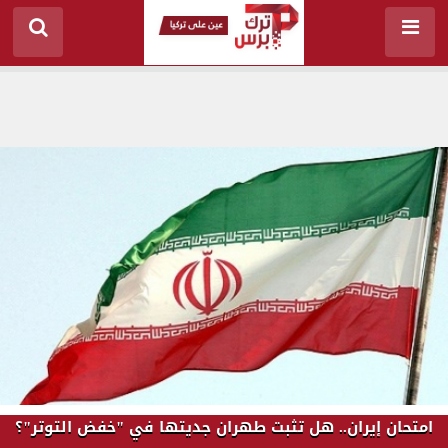
امتحان إيران.. هل تثبت طهران جديتها في "خفض التوتر"؟