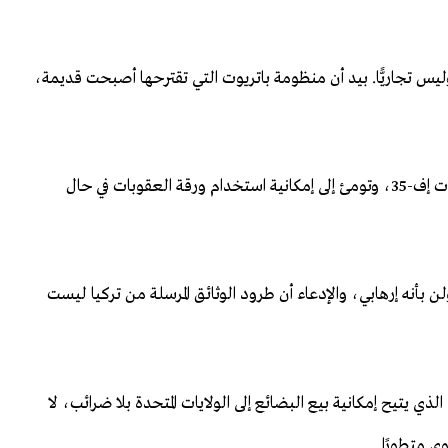
لى شراء إس-400 خيار استراتيجي وليس تجاريًّا. بيد أن منظومة باتريوت التي تقترحها أصبحت قديمة،
- تلوح إلى وقف مفاوضات منظومة باتريوت وتسليم مقاتلات إف-35، وتومئ إلى إمكانية استخدام ورقة العقوبات في حال
بأنه إرهابي، والإدعاء أن طرود الوثائق المرسلة من تركيا ليست
ذي يتيح إمكانية بيع البضائع إلى الولايات المتحدة بلا ضرائب، لا