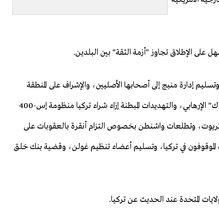
ل على الإطلاق تجاوز "أزمة الثقة" بين البلدين.
سليم إدارة منبج إلى أصحابها الأصليين، والإشراف على المنطقة
الآمنة المزمع تأسيسها شمال سوريا، وتصفية تنظيم "ي ب ك" الإرهابي، والتهديدات المبطنة إزاء شراء تركيا منظومة إس-400
ريوت، وتطلعات واشنطن بخصوص التزام أنقرة بالعقوبات على
كية الموقوفون في تركيا، وتسليم أعضاء تنظيم غولن، وقضية بنك خلق
ايات المتحدة عند الحديث عن تركيا.