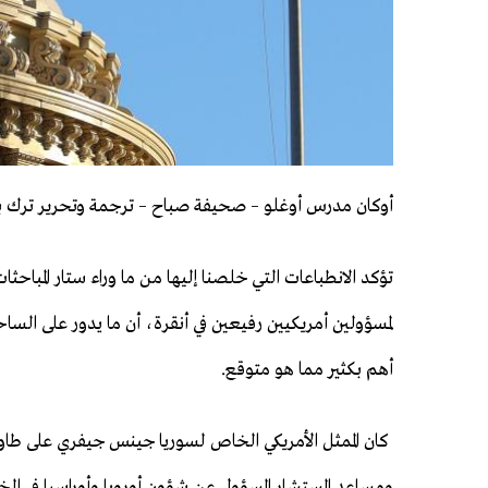
أوكان مدرس أوغلو – صحيفة صباح – ترجمة وتحرير ترك 
تؤكد الانطباعات التي خلصنا إليها من ما وراء ستار المباحثات
لمسؤولين أمريكيين رفيعين في أنقرة، أن ما يدور على الساح
أهم بكثير مما هو متوقع.
كان الممثل الأمريكي الخاص لسوريا جينس جيفري على طاو
ومساعد المستشار المسؤول عن شؤون أوروبا وأوراسيا في الخا