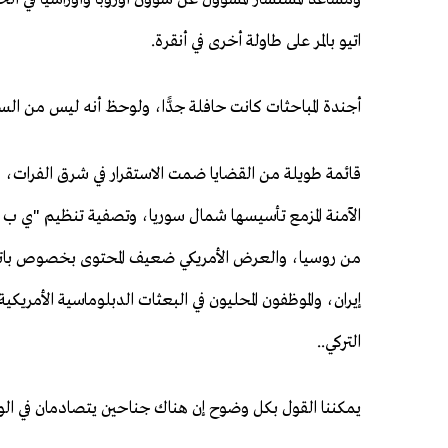
اتيو بالمر على طاولة أخرى في أنقرة.
أجندة المباحثات كانت حافلة جدًّا، ولوحظ أنه ليس من السه
قائمة طويلة من القضايا ضمت الاستقرار في شرق الفرات، وت
من روسيا، والعرض الأمريكي ضعيف المحتوى بخصوص بات
إيران، والموظفون المحليون في البعثات الدبلوماسية الأمري
التركي..
يمكننا القول بكل وضوح إن هناك جناحين يتصادمان في الول