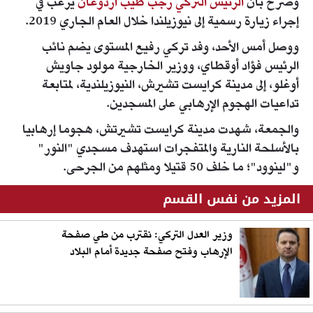
وصرح بأن
الرئيس التركي رجب طيب أردوغان
يرغب في
إجراء زيارة رسمية إلى نيوزيلندا خلال العام الجاري 2019.
ووصل أمس الأحد، وفد تركي رفيع المستوى يضم نائب
الرئيس فؤاد أوقطاي، ووزير الخارجية مولود جاويش
أوغلو، إلى مدينة كرايست تشيرش، النيوزيلندية، لمتابعة
تداعيات الهجوم الإرهابي على المسجدين.
والجمعة، شهدت مدينة كرايست تشيرتش، هجوما إرهابيا
بالأسلحة النارية والمتفجرات استهدف مسجدي "النور"
و"لينوود"؛ ما خلف 50 قتيلا ومثلهم من الجرحى.
المزيد من نفس القسم
وزير العدل التركي: نقترب من طي صفحة
الإرهاب وفتح صفحة جديدة أمام البلاد