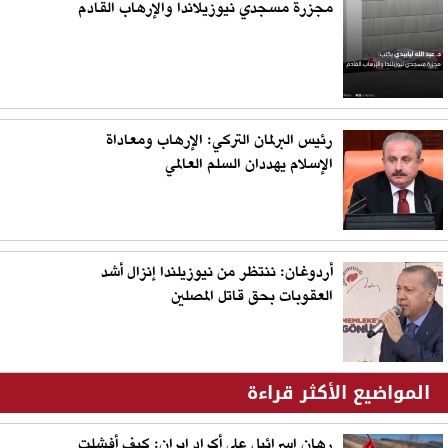
مجزرة مسجدي نيوزيلاندا والإرهاب القادم
رئيس البرلمان التركي: الإرهاب ومعاداة
الإسلام يهددان السلم العالمي
أردوغان: ننتظر من نيوزيلندا إنزال أشد
العقوبات بحق قاتل المصلين
المواضيع الأكثر قراءة
رهان إسرائيل على أكراد إيران: كيف أفشلت