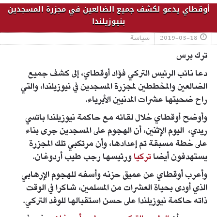
أوقطاي يدعو لكشف جميع الضالعين في مجزرة المسجدين
بنيوزيلندا
2019-03-18
سياسة
ترك برس
دعا نائب الرئيس التركي فؤاد أوقطاي، إلى كشف جميع
الضالعين والمخططين لمجزرة المسجدين في نيوزيلندا، والتي
راح ضحيتها عشرات المدنيين الأبرياء.
وأوضح أوقطاي خلال لقائه مع حاكمة نيوزيلندا باتسي
ريدي، اليوم الإثنين، أن الهجوم على المسجدين جرى بناء
على خطة مسبقة تم إعدادها، وأن مرتكبي تلك المجزرة
يستهدفون أيضا
تركيا
ورئيسها رجب طيب أردوغان.
وأعرب أوقطاي عن عميق حزنه وأسفه للهجوم الإرهابي
الذي أودى بحياة العشرات من المسلمين، شاكرا في الوقت
ذاته حاكمة نيوزيلندا على حسن استقبالها للوفد التركي.