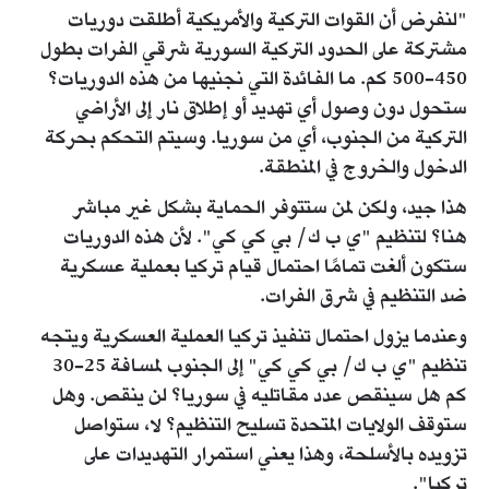
"لنفرض أن القوات التركية والأمريكية أطلقت دوريات
مشتركة على الحدود التركية السورية شرقي الفرات بطول
450-500 كم. ما الفائدة التي نجنيها من هذه الدوريات؟
ستحول دون وصول أي تهديد أو إطلاق نار إلى الأراضي
التركية من الجنوب، أي من سوريا. وسيتم التحكم بحركة
الدخول والخروج في المنطقة.
هذا جيد، ولكن لمن ستتوفر الحماية بشكل غير مباشر
هنا؟ لتنظيم "ي ب ك/ بي كي كي". لأن هذه الدوريات
ستكون ألغت تمامًا احتمال قيام تركيا بعملية عسكرية
ضد التنظيم في شرق الفرات.
وعندما يزول احتمال تنفيذ تركيا العملية العسكرية ويتجه
تنظيم "ي ب ك/ بي كي كي" إلى الجنوب لمسافة 25-30
كم هل سينقص عدد مقاتليه في سوريا؟ لن ينقص. وهل
ستوقف الولايات المتحدة تسليح التنظيم؟ لا، ستواصل
تزويده بالأسلحة، وهذا يعني استمرار التهديدات على
تركيا".