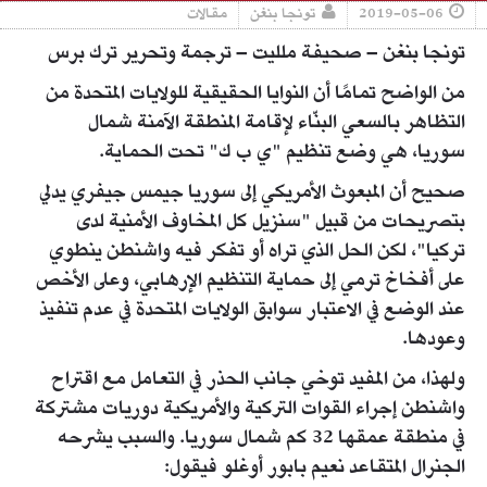
2019-05-06
تونجا بنغن
مقالات
تونجا بنغن – صحيفة ملليت – ترجمة وتحرير ترك برس
من الواضح تمامًا أن النوايا الحقيقية للولايات المتحدة من
التظاهر بالسعي البنّاء لإقامة المنطقة الآمنة شمال
سوريا، هي وضع تنظيم "ي ب ك" تحت الحماية.
صحيح أن المبعوث الأمريكي إلى سوريا جيمس جيفري يدلي
بتصريحات من قبيل "سنزيل كل المخاوف الأمنية لدى
تركيا"، لكن الحل الذي تراه أو تفكر فيه واشنطن ينطوي
على أفخاخ ترمي إلى حماية التنظيم الإرهابي، وعلى الأخص
عند الوضع في الاعتبار سوابق الولايات المتحدة في عدم تنفيذ
وعودها.
ولهذا، من المفيد توخي جانب الحذر في التعامل مع اقتراح
واشنطن إجراء القوات التركية والأمريكية دوريات مشتركة
في منطقة عمقها 32 كم شمال سوريا. والسبب يشرحه
الجنرال المتقاعد نعيم بابور أوغلو فيقول: