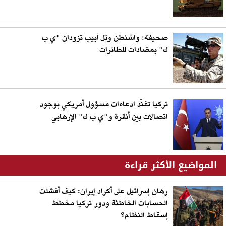
صحيفة: واشنطن وتل أبيب تزودان "ي ب
ك" بمضادات للطائرات
تركيا تفنّد ادعاءات مسؤول أمريكي بوجود
اتصالات بين أنقرة و"ي ب ك" الإرهابي
المواضيع الأكثر قراءة
رهان إسرائيل على أكراد إيران: كيف أفشلت
الحسابات الخاطئة ودور تركيا مخطط
إسقاط النظام؟