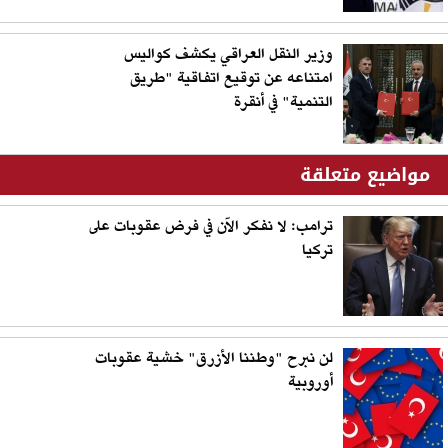
وزير النقل العراقي يكشف كواليس
امتناعه عن توقيع اتفاقية "طريق
التنمية" في أنقرة
مواضيع متعلقة
ترامب: لا نفكر الآن في فرض عقوبات على
تركيا
لن نبرح "وطننا الأزرق" خشية عقوبات
أوروبية