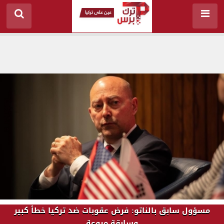
مسؤول سابق بالناتو: فرض عقوبات ضد تركيا خطأ كبير
وسابقة مروعة