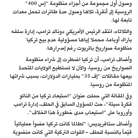
وصول أول مجموعة من أجزاء منظومة "إس 400"
الروسية إلى أنقرة، تلاها وصول عدة طائرات تحمل معدات
تابعة لها.
والثلاثاء، انتقد الرئيس الأمريكي دونالد ترامب، إدارة سلفه
باراك أوباما، محملا إياها مسؤولية عدم بيع تركيا
منظومة صواريخ باتريوت رغم إصرارها.
وأضاف ترامب، أن تركيا اضطرت إلى شراء منظومة
الصواريخ من روسيا، والآن لا تستطيع الولايات المتحدة
بيعها مقاتلات "إف 35" بمليارات الدولارات، بسبب شرائها
المنظومة من روسيا.
وفي المقالة التي حملت عنوان "استبعاد تركيا من الناتو
فكرة سيئة"، حث المسؤول السابق في الحلف، إدارة ترامب
وأوروبا على "استيعاب مدى خطورة هذا الخلاف".
وأضاف ستافريديس: "لطالما كانت تركيا عضواً عملياتياً
قيّماً بالنسبة للحلف - القوات التركية التي كانت منضوية