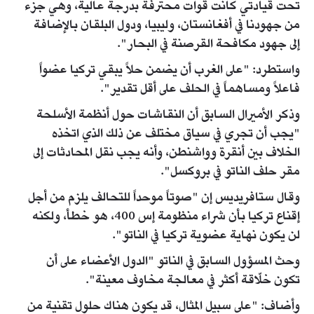
تحت قيادتي كانت قوات محترفة بدرجة عالية، وهي جزء
من جهودنا في أفغانستان، وليبيا، ودول البلقان بالإضافة
إلى جهود مكافحة القرصنة في البحار".
واستطرد: "على الغرب أن يضمن حلاً يبقي تركيا عضواً
فاعلاً ومساهماً في الحلف على أقل تقدير".
وذكر الأميرال السابق أن النقاشات حول أنظمة الأسلحة
"يجب أن تجري في سياق مختلف عن ذلك الذي اتخذه
الخلاف بين أنقرة وواشنطن، وأنه يجب نقل المحادثات إلى
مقر حلف الناتو في بروكسل".
وقال ستافريديس إن "صوتاً موحداً للتحالف يلزم من أجل
إقناع تركيا بأن شراء منظومة إس 400، هو خطأ، ولكنه
لن يكون نهاية عضوية تركيا في الناتو".
وحث المسؤول السابق في الناتو "الدول الأعضاء على أن
تكون خلّاقة أكثر في معالجة مخاوف معينة".
وأضاف: "على سبيل المثال، قد يكون هناك حلول تقنية من