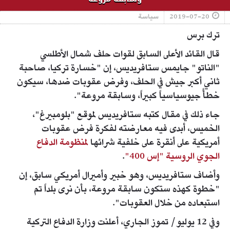
2019-07-20
سياسة
ترك برس
قال القائد الأعلى السابق لقوات حلف شمال الأطلسي
"الناتو" جايمس ستافريديس، إن "خسارة تركيا، صاحبة
ثاني أكبر جيش في الحلف، وفرض عقوبات ضدها، سيكون
خطأً جيوسياسياً كبيراً، وسابقة مروعة".
جاء ذلك في مقال كتبه ستافريديس لموقع "بلومبيرغ"،
الخميس، أبدى فيه معارضته لفكرة فرض عقوبات
أمريكية على أنقرة على خلفية شرائها
لمنظومة الدفاع
الجوي الروسية "إس 400"
.
وأضاف ستافريديس، وهو خبير وأميرال أمريكي سابق، إن
"خطوة كهذه ستكون سابقة مروعة، بأن نرى بلداً تم
استبعاده من خلال العقوبات".
وفي 12 يوليو/ تموز الجاري، أعلنت وزارة الدفاع التركية