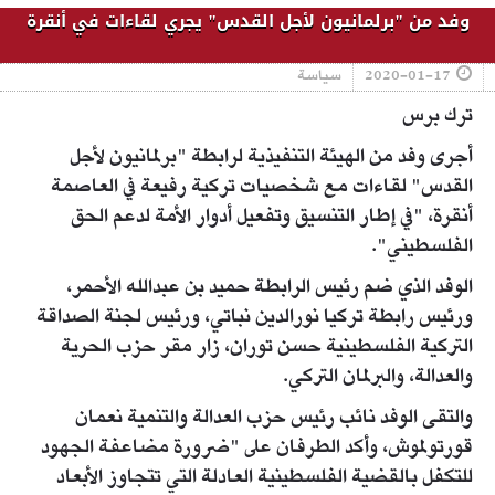
وفد من "برلمانيون لأجل القدس" يجري لقاءات في أنقرة
2020-01-17
سياسة
ترك برس
أجرى وفد من الهيئة التنفيذية لرابطة "برلمانيون لأجل
القدس" لقاءات مع شخصيات تركية رفيعة في العاصمة
أنقرة، "في إطار التنسيق وتفعيل أدوار الأمة لدعم الحق
الفلسطيني".
الوفد الذي ضم رئيس الرابطة حميد بن عبدالله الأحمر،
ورئيس رابطة تركيا نورالدين نباتي، ورئيس لجنة الصداقة
التركية الفلسطينية حسن توران، زار مقر حزب الحرية
والعدالة، والبرلمان التركي.
والتقى الوفد نائب رئيس حزب العدالة والتنمية نعمان
قورتولموش، وأكد الطرفان على "ضرورة مضاعفة الجهود
للتكفل بالقضية الفلسطينية العادلة التي تتجاوز الأبعاد