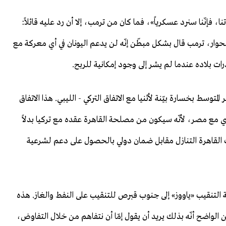
 فإنّنا سنرد عسكرياً»، فما كان من ترمب، إلا أن رد عليه قائلاً:
لحوار، ترمب قال بشكل مبطّن إنّه لن يدعم اليونان في أي معركة مع
درات بلاده عندما لم يشر إلى وجود إمكانية للربح.
متوسط بخسارة بيّنة لأثنيا مع الاتفاق التركي - الليبي. هذا الاتفاق
ري مع مصر، لأنّه سيكون من مصلحة القاهرة عقده مع تركيا بدلاً
ت القاهرة التنازل مقابل ضمان دولي بالحصول على دعم لشرعية
ة التنقيب «ياووز» إلى جنوب قبرص للتنقيب على النفط والغاز. هذه
من الواضح أنّه بذلك يريد أن يقول إمّا أن نتفاهم من خلال التفاوض،