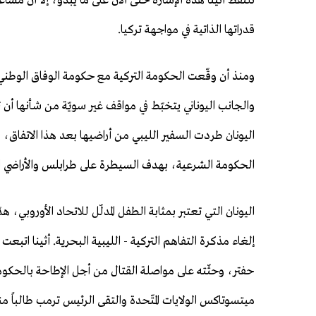
تلتقط أثينا هذه الإشارة حتى الآن على ما يبدو، إلا أن م
قدراتها الذاتية في مواجهة تركيا.
ومنذ أن وقّعت الحكومة التركية مع حكومة الوفاق الوطني 
والجانب اليوناني يتخبّط في مواقف غير سويّة من شأنها أن ت
اليونان طردت السفير الليبي من أراضيها بعد هذا الاتفاق، 
الحكومة الشرعية، بهدف السيطرة على طرابلس والأراضي ال
اليونان التي تعتبر بمثابة الطفل المدلّل للاتحاد الأوروبي، هد
إلغاء مذكرة التفاهم التركية - الليبية البحرية. أثينا اتبع
حفتر، وحثّته على مواصلة القتال من أجل الإطاحة بالحكومة 
ميتسوتاكس الولايات المتّحدة والتقى الرئيس ترمب طالباً من