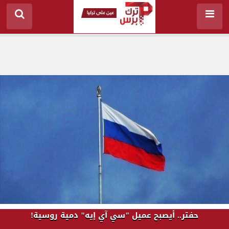
حفتر.. أيصبح عميل "سي آي إيه" دمية روسية!