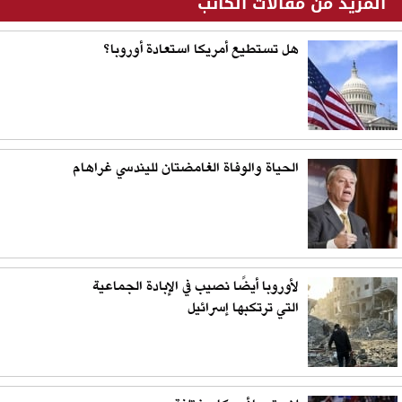
المزيد من مقالات الكاتب
هل تستطيع أمريكا استعادة أوروبا؟
الحياة والوفاة الغامضتان لليندسي غراهام
لأوروبا أيضًا نصيب في الإبادة الجماعية
التي ترتكبها إسرائيل