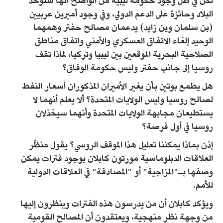
لكن في ظل وجود حكومة ليبية من الواضح أنها ستوحد
البلاد وحائزة على الدعم الدولي، وفي وجود أميرين عربيين
(بن سلمان وبن زايد) يدعمان مصالح حفتر وهمهما
الوحيد إلغاء الاتفاق العسكري والأمني واتفاق مناطق
الصلاحية البحرية الموقعين بين ليبيا وتركيا، لماذا تقف
روسيا إلى جانب حفتر وليس حكومة الوفاق؟
هل يطمع بوتين بأن يغير الأميران المذكوران أسعار النفط
لصالح روسيا وليس الولايات المتحدة؟ ألا يعلم أنهما لا
يستطيعان مجابهة الولايات المتحدة وأنهما سيخذلان
روسيا في أول فرصة؟
إذن بماذا يمكننا تعليل هذا الموقف الروسي؟ يقول منظّر
العلاقات الدبلوماسية مورتون كابلان بوجود فترات يمكن
وصفها بـ"المزاجية" أو "المصادفة" في العلاقات الدولية
للأمم.
ويؤكد كابلان أن من يدرسون هذه الفترات وينظرون إليها
من وجهة نظر منهجية، ويعتقدون أن المصالح القومية