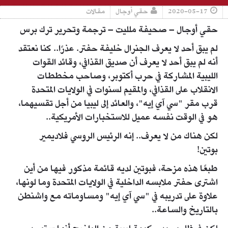
2020-05-17
حقي أوجال
مقالات
حقي أوجال – صحيفة ملليت – ترجمة وتحرير ترك برس
لم يبق أحد لا يعرف الجنرال خليفة حفتر. عذرًا.. كنا نعتقد
أنه لم يبق أحد لا يعرف أن صديق القذافي، وقائد القوات
الليبية المشاركة في حرب أكتوبر، وصاحب مخططات
الانقلاب على القذافي، والمقيم لسنوات في الولايات المتحدة
قرب مقر "سي آي إيه"، والعائد إلى ليبيا من أجل تقسيهما،
هو في الوقت نفسه عميل للاستخبارات الأمريكية..
لكن هناك من لا يعرف.. إنه الرئيس الروسي فلاديمير
بوتين!
طبعًا هذه مزحة، فبوتين لديه قائمة مذكور فيها من أين
اشترى حفتر ملابسه الداخلية في الولايات المتحدة وما لونها،
علاوة على تدريبه في "سي آي إيه" ومساوماته مع واشنطن
بالتاريخ والساعة..