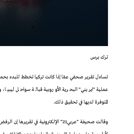
ترك برس
تساءل تقرير صحفي عمّا إذا كانت تركيا تخطط للبدء بحمل
عملية "ايريني" البحرية الأوروبية قبالة سواحل ليبيا، 
المتوفرة لديها في تحقيق ذلك.
وقالت صحيفة "عربي21" الإلكترونية في تقريرها إ