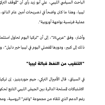
الباحث السياسي الليبي، علي أبو زيد رأى أن "الموقف التر
ليبيا، وهذا ما كان واضحاً في تصريحات أمين عام الناتو،
عملية فرنسية بواجهة أوروبية".
وأشار، وفق "عربي21"، إلى أن "تركيا اليوم
ذلك إلى كبير، ودورها المفصلي اليوم في ليبيا خير دليل"، وف
"التنقيب عن النفط قبالة ليبيا"
في السياق، قال الأميرال التركي، جيم جوردينيز، إن تركي
الاشتباكات المسلحة الدائرة بين الجيش الليبي التابع لحك
رغم الدعم الذي تلقاه من مجموعة "واغنر" الروسية، ومصر