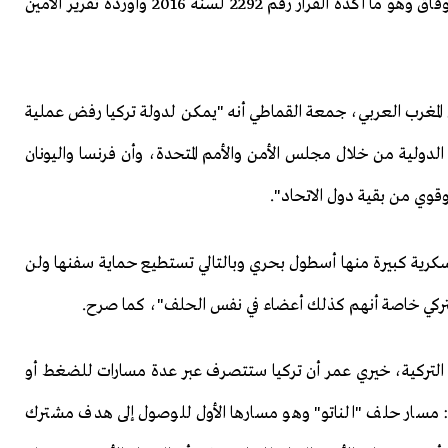
عملية تريد قرارا خاصا بها وتريد تشاورا تاما مع حكومة الوفاق وهو ما أكده القرار رقم 2292 لسنة 2016 وأورده تقرير الأمين
المغرب العربي، جمعة القماطي أنه "يمكن لدولة تركيا رفض عملية
ة الدولية من خلال مجلس الأمن والأمم المتحدة، وأن فرنسا واليونان
وقوي من بقية دول الاتحاد".
سكرية كبيرة منها أسطول بحري وبالتالي تستطيع حماية سفنها ولن
التركي خاصة أنهم كذلك أعضاء في نفس الحلف"، كما صرح.
 التركية، خيري عمر أن تركيا ستتصرف عبر عدة مسارات للضغط أو
ات: مسار حلف "الناتو" وهو مسارها الأول للوصول إلى هدف مشترك