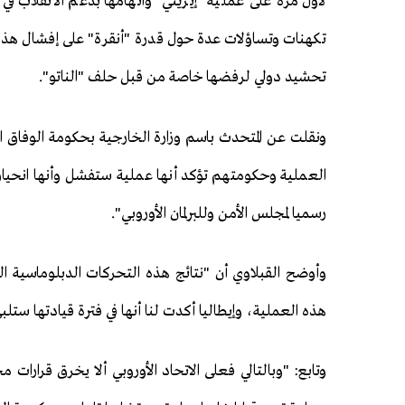
لأول مرة على عملية "إيريني" واتهامها بدعم الانقلاب في ه
تكهنات وتساؤلات عدة حول قدرة "أنقرة" على إفشال هذ
تحشيد دولي لرفضها خاصة من قبل حلف "الناتو".
ونقلت عن المتحدث باسم وزارة الخارجية بحكومة الوفاق الل
العملية وحكومتهم تؤكد أنها عملية ستفشل وأنها انحيا
رسميا لمجلس الأمن وللبرلمان الأوروبي".
وأوضح القبلاوي أن "نتائج هذه التحركات الدبلوماسية ا
هذه العملية، وإيطاليا أكدت لنا أنها في فترة قيادتها ست
وتابع: "وبالتالي فعلى الاتحاد الأوروبي ألا يخرق قرارات