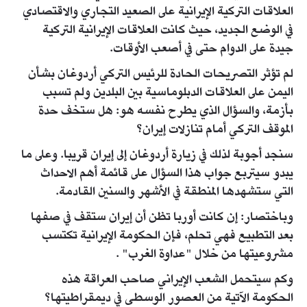
العلاقات التركية الإيرانية على الصعيد التجاري والاقتصادي
في الوضع الجديد، حيث كانت العلاقات الإيرانية التركية
جيدة على الدوام حتى في أصعب الأوقات.
لم تؤثر التصريحات الحادة للرئيس التركي أردوغان بشأن
اليمن على العلاقات الدبلوماسية بين البلدين ولم تسبب
بأزمة، والسؤال الذي يطرح نفسه هو: هل ستخف حدة
الموقف التركي أمام تنازلات إيران؟
سنجد أجوبة لذلك في زيارة أردوغان إلى إيران قريبا. وعلى ما
يبدو سيتربع جواب هذا السؤال على قائمة أهم الاحداث
التي ستشهدها المنطقة في الأشهر والسنين القادمة.
وباختصار: إن كانت أوربا تظن أن إيران ستقف في صفها
بعد التطبيع فهي تحلم، فإن الحكومة الإيرانية تكتسب
مشروعيتها من خلال "عداوة الغرب" .
وكم سيتحمل الشعب الإيراني صاحب العراقة هذه
الحكومة الآتية من العصور الوسطى في ديمقراطيتها؟