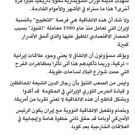
شهدت مدينة لوزان السويسرية تحولا تاريخيا كبيرا مرة
أخرى؟ هذا ما سنراه في الأشهر والأعوام القادمة.
ولا شك أن هذه الاتفاقية هي فرصة "التطبيع" بالنسبة
لإيران التي تعامل منذ عام 1980 معاملة "المنبوذ" بسبب
الحصار الاقتصادي المطبق عليها والذي ألحق الأضرار
كبيرة.
ويؤكد مسؤولون أن الاتفاق لا يعني وجود علاقات إيرانية
– تركية، وربما تأكيدهم هذا أتى تأثرا بمظاهرات الفرح
التي عمت شوارع البلاد لساعات طويلة.
وليس من الصعب التنبؤ بأن رجال الدين الشيعة المحافظين
و قيادة الحرس الثوري الإيراني في الحكومة قد أكدوا
وبشكل قاطع أن هذه الاتفاقية لا تعني تقربا من أمريكا.
وبتمام وتفعيل الاتفاقية النووية مع إيران يكون الرئيس
الأميركي أوباما قد حقق ثاني خطوة هامة وإيجابية في
العلاقات الخارجية بعد كوبا.