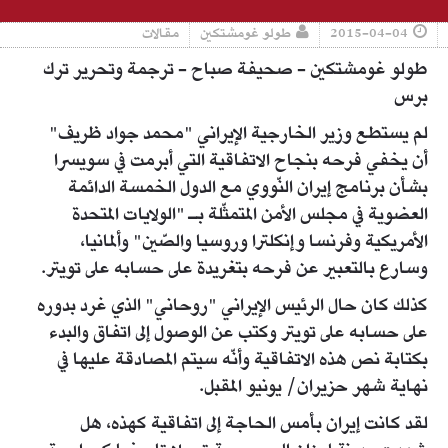
2015-04-04
طولو غومشتكين
مقالات
طولو غومشتكين - صحيفة صباح - ترجمة وتحرير ترك
برس
لم يستطع وزير الخارجية الإيراني "محمد جواد ظريف"
أن يخفي فرحه بنجاح الاتفاقية التي أبرمت في سويسرا
بشأن برنامج إيران النّووي مع الدول الخمسة الدائمة
العضوية في مجلس الأمن المتمثّلة بـ "الولايات المتحدة
الأمريكية وفرنسا وإنكلترا وروسيا والصّين" وألمانيا،
وسارع بالتعبير عن فرحه بتغريدة على حسابه على تويتر.
كذلك كان حال الرئيس الإيراني "روحاني" الذي غرد بدوره
على حسابه على تويتر وكتب عن الوصول إلى اتفاق والبدء
بكتابة نص هذه الاتفاقية وأنّه سيتم المصادقة عليها في
نهاية شهر حزيران/ يونيو المقبل.
لقد كانت إيران بأمس الحاجة إلى اتفاقية كهذه، هل