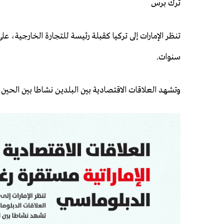
ترك برس
تنظر الإمارات إلى تركيا كقبلة رئيسة للتجارة الخارجية، ع
سنوات.
وتشهد العلاقات الاقتصادية بين البلدين نشاطا بين الحين و
3d9b094f894a91c71d24606bce12ac34.jpg