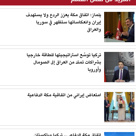
يلماز: اتفاق مكة يعزز الردع ولا يستهدف
إيران وانعكاساتها ستظهر في سوريا
والعراق
تركيا توسّع استراتيجيتها للطاقة خارجيا
بشراكات تمتد من العراق إلى الصومال
وأوروبا
امتعاض إيراني من اتفاقية مكة الدفاعية
اتفاق مكة الدفاعي.. تركيا وباكستان