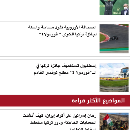
الصحافة الأوروبية تفرد مساحة واسعة
لجائزة تركيا الكبرى " فورمولا1"
إسطنبول تستضيف جائزة تركيا في
الـ"فورمولا 1" مطلع نوفمبر القادم
المواضيع الأكثر قراءة
رهان إسرائيل على أكراد إيران: كيف أفشلت
الحسابات الخاطئة ودور تركيا مخطط
إسقاط النظام؟