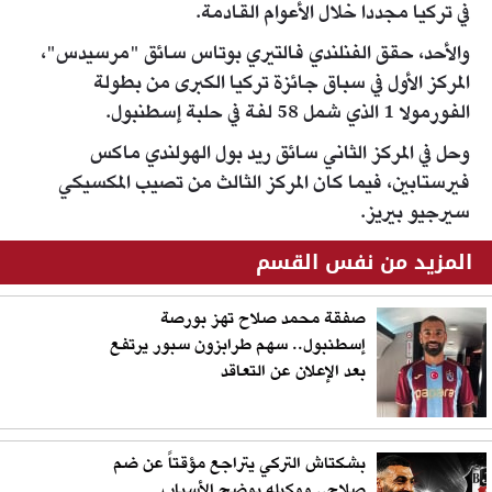
في تركيا مجددا خلال الأعوام القادمة.
والأحد، حقق الفنلندي فالتيري بوتاس سائق "مرسيدس"،
المركز الأول في سباق جائزة تركيا الكبرى من بطولة
الفورمولا 1 الذي شمل 58 لفة في حلبة إسطنبول.
وحل في المركز الثاني سائق ريد بول الهولندي ماكس
فيرستابين، فيما كان المركز الثالث من تصيب المكسيكي
سيرجيو بيريز.
المزيد من نفس القسم
صفقة محمد صلاح تهز بورصة
إسطنبول.. سهم طرابزون سبور يرتفع
بعد الإعلان عن التعاقد
بشكتاش التركي يتراجع مؤقتاً عن ضم
صلاح.. ووكيله يوضح الأسباب