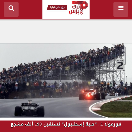
فورمولا 1.. "حلبة إسطنبول" تستقبل 190 ألف مشجع