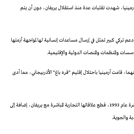
 وأرمينيا، شهدت تقلبات عدة منذ استقلال يريفان، دون أن يتم
م تركي كبير تمثل في إرسال مساعدات إنسانية لها لمواجهة أزمتها
سسات والمنظمات والمنصات الدولية والإقليمية.
نهما، قامت أرمينيا باحتلال إقليم "قره باغ" الأذربيجاني، مما أدى
وإثر احتلال أرمينيا لمنطقة "كلبجار" الأذربيجانية، أعلنت أنقرة عام 1993، قطع علاقاتها التجارية المباشرة مع يريفان، إضافة إلى
ية والجوية.