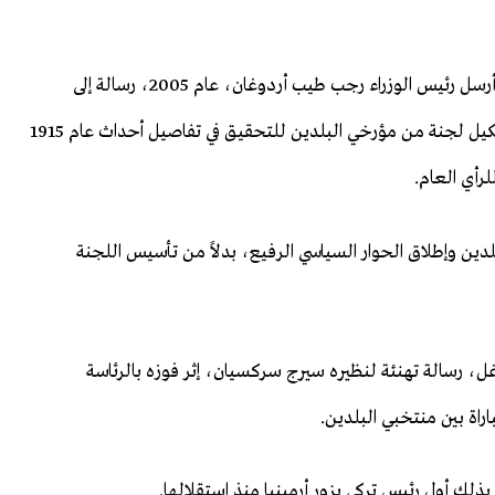
عقب وصول "حزب العدالة والتنمية" إلى الحكم في تركيا، أرسل رئيس الوزراء رجب طيب أردوغان، عام 2005، رسالة إلى
الرئيس الأرميني آنذاك روبرت كوتشاريان، مقترحاً عليه تشكيل لجنة من مؤرخي البلدين للتحقيق في تفاصيل أحداث عام 1915
لرأي العام.
لدين وإطلاق الحوار السياسي الرفيع، بدلاً من تأسيس اللجنة
عبد الله غل، رسالة تهنئة لنظيره سيرج سركسيان، إثر فوزه بالرئاسة
باراة بين منتخبي البلدين.