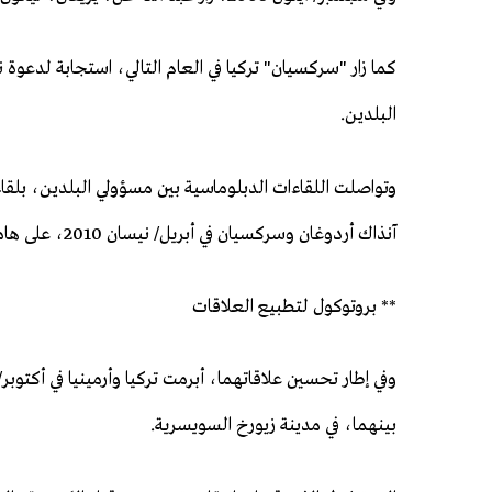
كما زار "سركسيان" تركيا في العام التالي، استجابة لدعوة 
البلدين.
وتواصلت اللقاءات الدبلوماسية بين مسؤولي البلدين، بلقاء
آنذاك أردوغان وسركسيان في أبريل/ نيسان 2010، على هامش قمة الأمن النووي.
** بروتوكول لتطبيع العلاقات
بينهما، في مدينة زيورخ السويسرية.