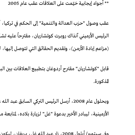
** أجواء إيجابية خيّمت على العلاقات عقب عام 2005
(مزاعم إبادة الأرمن)، وتقديم الحقائق التي تتوصل إليها، ل
قابل "كوتشاريان" مقترح أردوغان بتطبيع العلاقات بين الب
المذكورة.
وبحلول عام 2008، أرسل الرئيس التركي السابق 
الأرمينية، ليبادر الأخير بدعوة "غل" لزيارة بلاده، لمتابعة م
وفي سبتمبر/ أيلول 2008، زار عبد الله غل، يريفان، ليكون بذلك أول رئيس تركي يزور أرمينيا منذ استقلالها.