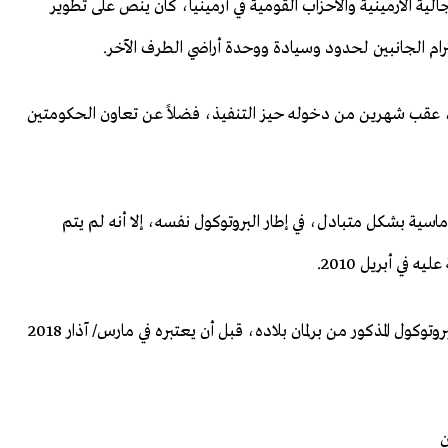
لية الأرمينية والأحزاب القومية في أرمينيا، كان ينص على تطوير
ام الجانبين لحدود وسيادة ووحدة أراضي الطرف الآخر.
ين، عقب شهرين من دخوله حيز التنفيذ، فضلاً عن تعاون الحكومتين
وماسية بشكل متبادل، في إطار البروتوكول نفسه، إلا أنه لم يتم
في أبريل 2010.
وفي فبراير/ شباط 2015، قام الرئيس سركسيان، بسحب البروتوكول المذكور من برلمان بلاده، قبل أن يعتبره في مارس/ آذار 2018
ن