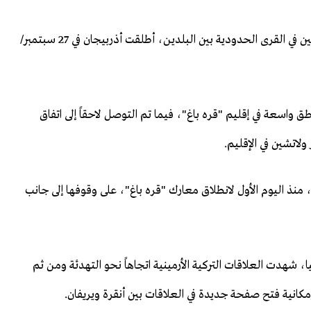
إثر تزايد الاعتداءات القوات الأرمينية على المدنيين الأذربيجانيين في القرى الحدودية بين البلدين، أطلقت أذربيجان في 27 سبتمبر/
4 يوماً، من استرداد مناطق واسعة في إقليم "قره باغ"، فيما تم التوصل لاحقاً إلى اتفاق
لاتشين في الإقليم.
منذ اليوم الأول لانطلاق معارك "قره باغ"، على وقوفها إلى جانب
ا، شهدت العلاقات التركية الأرمينية اتجاهاً نحو التهدئة ومن ثم
كانية فتح صفحة جديدة في العلاقات بين أنقرة ويريفان.