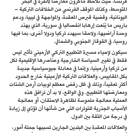
فرنسا، حيث نلاحظ ماكرون معارضاً لأنقرة في البحر
المتوسط، وكذلك الموقف الفرنسي من الخلافات التركية –
اليونانية، وقضية قبرص المعقدة، والمواجهة في ليبيا، ودعم
باريس ما يُنعت إرهابا انفصاليا في سورية، الذي يهدّد
وحدة أراضيها، ولاحقا سيهدد تركيا ودولا أخرى، بما فيها
روسيا، في القوقاز الجنوبي والشمالي.
سيكون لإحياء مسيرة التطبيع التركي الأرميني تأثير ليس
فقط في تغيير السياسة الخارجية وعناصرها الإقليمية لكل
من تركيا وأرمينيا، وإنما في معادلة جيوسياسية جديدة
بكل المقاييس، والعلاقات التركية الأرمينية خارج الحدود
أكثر تعقيداً، وذلك في ظل رفض معظم لوبيات أرمن الشتات
ومعارضتها التطبيع. وفي الواقع، لا بد أن ترافق هذه
العملية معالجة ملموسة لظاهرة الاحتقان، أو معالجة
الأسباب الجذرية للتوترات التي من شأنها أن تؤدّي إلى زيادة
في درجة من الثقة بين الدول.
والعلاقات المعقدة بين البلدين الجارين تسببها جملة أمور،