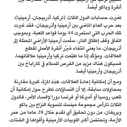
أنقرة وباكو أيضاً.
تغيرت حسابات الدول الثلاث (تركيا، أذربيجان، أرمينيا)،
بعد حرب العام الماضي بين أرمينيا وأذربيجان، فقد غيرت
تلك الحرب التي استمرت 44 يوما قواعد اللعبة. وبموجب
اتفاق وقف إطلاق النار، سلَّمت أرمينيا الأراضي المحتلة إلى
أذربيجان، ما يعني انتفاء مُبرِّر أنقرة الأصلي لقطع
العلاقات. ومؤكّد إذا ما طبَّعت تركيا وأرمينيا علاقاتهما،
فسيكون هناك مزيد من الفرص للسلام في كاراباخ بين
أذربيجان وأرمينيا أيضا.
ومع أن إمكانية إعادة العلاقات، هذه المرّة، كبيرة مقارنة
بمحاولات سابقة، إلا أن التساؤلات تطرح حول إمكانية أن
تلعب روسيا أو أميركا أو فرنسا دورا لإفساد الأمر، فالدول
الثلاث تترأس مجموعة مينسك لتسوية النزاع بين باكو
ويريفان، من دون تحقيق أي تقدم خلال 28 عاما من عمر
الأزمة، وتحتضن أكبر اللوبيات الأرمينية وأقواها في الشتات.