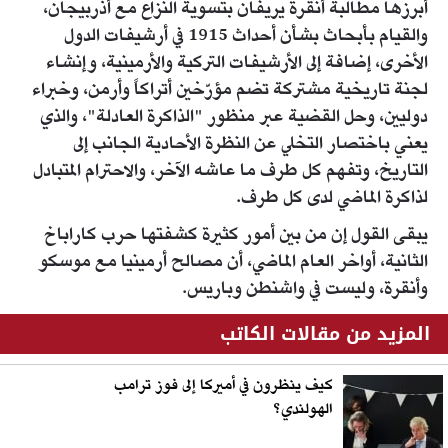
أبرزها مطالبة أنقرة يريفان بتسوية النزاع مع أذربيجان،
والقيام بأبحاث بشأن أحداث 1915 في أرشيفات الدول
الأخرى، إضافة إلى الأرشيفات التركية والأرمينية، وإنشاء
لجنة تاريخية مشتركة تضم مؤرّخين أتراكاً وأرمن، وخبراء
دوليين، وحل القضية عبر منظور "الذاكرة العادلة"، والذي
يعني باختصار التخلي عن النظرة الأحادية الجانب إلى
التاريخ، وتفهم كل طرف ما عاشه الآخر، والاحترام المتبادل
لذاكرة الماضي لدى كل طرف.
يبقى القول إن من بين أمور كثيرة كشفتها حرب كاراباخ
الثانية، أواخر العام الماضي، أن مصالح أرمينيا مع موسكو
وأنقرة، وليست في واشنطن وباريس.
المزيد من مقالات الكاتب
كيف ينظرون في أميركا إلى فوز ترامب
الهولندي؟