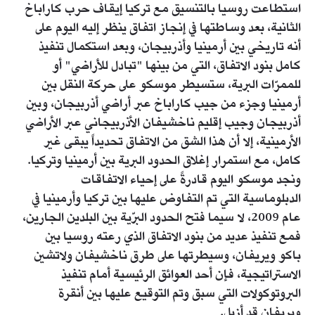
استطاعت روسيا بالتنسيق مع تركيا إيقاف حرب كاراباخ
الثانية، بعد وساطتها في إنجاز اتفاق ينظر إليه اليوم على
أنه تاريخي بين أرمينيا وأذربيجان، وبعد استكمال تنفيذ
كامل بنود الاتفاق، التي من بينها "تبادل للأراضي" أو
للممرّات البرية، ستسيطر موسكو على حركة النقل بين
أرمينيا وجزء من جيب كاراباخ عبر أراضي أذربيجان، وبين
أذربيجان وجيب إقليم ناخشيفان الأذربيجاني عبر الأراضي
الأرمينية، إلا أن هذا الشق من الاتفاق تحديداً يبقى غير
كامل، مع استمرار إغلاق الحدود البرية بين أرمينيا وتركيا.
ونجد موسكو اليوم قادرةً على إحياء الاتفاقات
الدبلوماسية التي تم التفاوض عليها بين تركيا وأرمينيا في
عام 2009، لا سيما فتح الحدود البرّية بين البلدين الجارين،
فمع تنفيذ عديد من بنود الاتفاق الذي رعته روسيا بين
باكو ويريفان، وسيطرتها على طرق ناخشيفان ولاتشين
الاستراتيجية، فإن أحد العوائق الرئيسية أمام تنفيذ
البروتوكولات التي سبق وتم التوقيع عليها بين أنقرة
ويريفان قد أزيل.