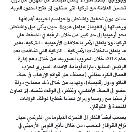
وجورجيا. بكلام آخر، لا يمكن الابتعاد عن طهران من دون
تحسن العلاقة مع تركيا التي ستقود إلى فتح الحدود البرية.
حالت دون تحقيق واشنطن والعواصم الغربية أهدافها
ورغباتها في القوقاز عوامل عديدة، حيث يأتي ميل واشنطن
نحو أرمينيا إلى حد كبير من خلال الرغبة في الضغط على
تركيا، ولا يتعلق الأمر بالعلاقات الأرمينية - التركية، بقدر
ما يتعلق بالخلافات الأميركية - التركية التي تفاقمت بعد
عام 2013 خلال الحروب السورية، من خلال دعم إدارة
الرئيس السابق، باراك أوباما، الامتداد السوري لحزب
العمال الكردستاني (مصنف على قوائم الإرهاب في حلف
الناتو ودول إقليمية)، وتهديد من خلال ذلك مصالح دولة
عضو في الحلف الأطلسي، ويُنظر، في الوقت نفسه، إلى تعاون
أرمينيا مع روسيا وإيران تحدّيا خطيرا لموقف الولايات
المتحدة في القوقاز.
يصعب أيضاً النظر إلى التحرّك الدبلوماسي الفرنسي حيال
نزاع القوقاز فحسب، من خلال تأثير اللوبي الأرميني في