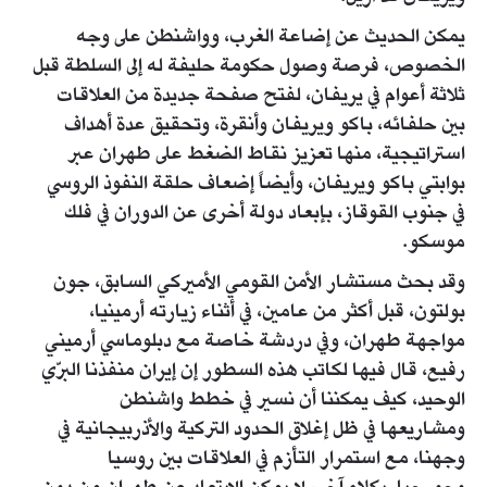
يمكن الحديث عن إضاعة الغرب، وواشنطن على وجه
الخصوص، فرصة وصول حكومة حليفة له إلى السلطة قبل
ثلاثة أعوام في يريفان، لفتح صفحة جديدة من العلاقات
بين حلفائه، باكو ويريفان وأنقرة، وتحقيق عدة أهداف
استراتيجية، منها تعزيز نقاط الضغط على طهران عبر
بوابتي باكو ويريفان، وأيضاً إضعاف حلقة النفوذ الروسي
في جنوب القوقاز، بإبعاد دولة أخرى عن الدوران في فلك
موسكو.
وقد بحث مستشار الأمن القومي الأميركي السابق، جون
بولتون، قبل أكثر من عامين، في أثناء زيارته أرمينيا،
مواجهة طهران، وفي دردشة خاصة مع دبلوماسي أرميني
رفيع، قال فيها لكاتب هذه السطور إن إيران منفذنا البرّي
الوحيد، كيف يمكننا أن نسير في خطط واشنطن
ومشاريعها في ظل إغلاق الحدود التركية والأذربيجانية في
وجهنا، مع استمرار التأزم في العلاقات بين روسيا