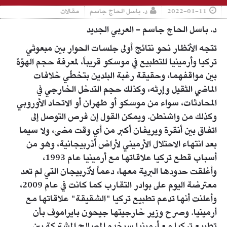
2022-01-11
د. باسل الحاج جاسم
مقالات
د. باسل الحاج جاسم - العربي الجديد
تتجه الأنظار نحو نتائج أولى جلسات الحوار بين مبعوثي
تركيا وأرمينيا للتطبيع في موسكو قريباً، لمعرفة حجم الهوّة
بين مواقفهما، وحقيقة رغبة البلدين بتخطّي خلافات
الماضي الثقيل وإرثه، وكذلك حجم التدخل الخارجي في
المحادثات، سواء من موسكو أو طهران أو الاتحاد الأوروبي
وكذلك من واشنطن. ويمكن القول إن فرص التوصل إلى
اتفاق بين أنقرة ويريفان أكبر من أي وقت مضى، ولا سيما
بعد انتهاء الاحتلال الأرميني لأراض أذربيجانية، وهو من
أسباب قطع تركيا علاقاتها مع أرمينيا عام 1993،
وأغلقت حدودها البرية معها، دعماً لأذربيجان التي لم تعد
معترضة اليوم على بوادر التقارب كما كانت في عام 2009،
وأعلنت أنها تدعم تطبيع تركيا "الشقيقة" علاقاتها مع
أرمينيا. وصرح وزير خارجيتها جيحون بايراموف بأن
تطبيع تركيا مع أرمينيا سيخدم المصالح المشتركة بين