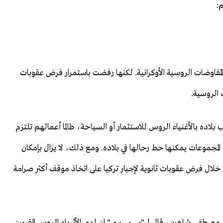
م:
فاوضات الروسية الأوكرانية. لكنها رفضت باستمرار فرض عقوبات
 الروسية.
لاده بالأغنياء الروس للاستثمار أو السياحة، طالما أعمالهم تلتزم
لمجموعات يمكنها حط رحالها في بلاده. ومع ذلك، لا يزال بإمكان
لال فرض عقوبات ثانوية لإجبار تركيا على اتخاذ موقف أكثر صرامة
د مصطفى شاهين، قال لـ "بي بي سي" إن لدى الأثرياء الروس المقربين