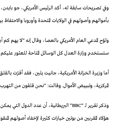
وفي تصريحات سابقة له، أكد الرئيس الأمريكي، جو بايدن، ذلك
بأموالهم وأصولهم في الولايات المتحدة وأوروبا والاحتفاظ ب
ولوّح المدعي العام الأمريكي بالعصا، وقال إنه "لا يهم كم
ستستخدم وزارة العدل كل الوسائل المتاحة للعثور عليك
أما وزيرة الخزانة الأمريكية، جانيت يلين، فقد أقرّت بالق
المركزية، وتبييض الأموال. وقالت: "نحن قلقون من التهرب
وذكر تقرير لـ "BBC" البريطانية، أن عدد الدول ا
هؤلاء المقربين من بوتين خيارات كثيرة لإخفاء أصولهم المنق