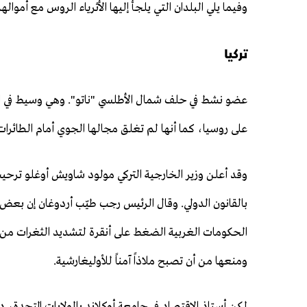
وفيما يلي البلدان التي يلجأ إليها الأثرياء الروس مع أمواله
تركيا
عضو نشط في حلف شمال الأطلسي "ناتو". وهي وسيط في الم
على روسيا، كما أنها لم تغلق مجالها الجوي أمام الطائرات
وقد أعلن وزير الخارجية التركي مولود شاويش أوغلو ترحيب ب
بالقانون الدولي. وقال الرئيس رجب طيّب أردوغان إن بعض ا
الحكومات الغربية الضغط على أنقرة لتشديد الثغرات من خ
ومنعها من أن تصبح ملاذاً آمناً للأوليغارشية.
لكن أستاذ الاقتصاد في جامعة أوكلاند بالولايات المتحدة، 