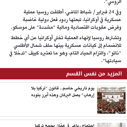
الروسي".
وفي 24 فبراير/ شباط الماضي، أطلقت روسيا عملية
عسكرية في أوكرانيا، تبعتها ردود فعل دولية غاضبة
وفرض عقوبات اقتصادية ومالية "مشددة" على موسكو.
وتشترط روسيا لإنهاء العملية تخلي أوكرانيا عن أي خطط
للانضمام إلى كيانات عسكرية بينها حلف شمال الأطلسي
"ناتو"، والتزام الحياد التام، وهو ما تعتبره كييف "تدخلا في
سيادتها".
المزيد من نفس القسم
يوم تاريخي حاسم.. قانون "تركيا بلا
إرهاب" يصل البرلمان وهذه أبرز بنوده
اجتماع رباعي في عمّان يجمع تركيا