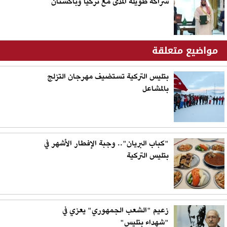
شراكة طويلة المدى مع تركيا وباكستان
مواضيع متعلقة
بتليس التركية تستضيف مهرجان التزلج
بالمشاعل
"كباب البريان".. وجبة الإفطار الأشهر في
بتليس التركية
زعيم "الشعب الجمهوري" يعزي في
"شهداء بتليس"