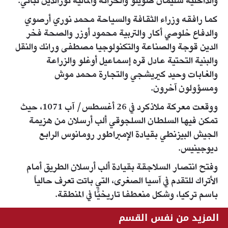
والداخلية سليمان صويلو والخزانة والمالية نورالدين نباتي.
كما رافقه وزراء الثقافة والسياحة محمد نوري أرصوي
والدفاع خلوصي أكار والتربية محمود أوزر والصحة فخر
الدين قوجة والصناعة والتكنولوجيا مصطفى ورانك والنقل
والبنية التحتية عادل قره إسماعيل أوغلو والزراعة
والغابات وحيد كيريشجي والتجارة محمد موش
ومسؤولون آخرون.
ووقعت معركة ملاذكرد في 26 أغسطس/ آب 1071، حيث
تمكن فيها السلطان السلجوقي ألب أرسلان من هزيمة
الجيش البيزنطي بقيادة الإمبراطور رومانوس الرابع
ديوجينيس.
وفتح انتصار السلاجقة بقيادة ألب أرسلان الطريق أمام
الأتراك للتقدم في آسيا الصغرى، التي باتت تعرف حالياً
باسم تركيا، وشكل منعطفا تاريخيًّا في المنطقة.
المزيد من نفس القسم