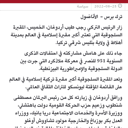
2022-08-25
سياسة
ترك برس - الأناضول
زار الرئيس التركي رجب طيب أردوغان، الخميس، المقبرة
السلجوقية التي تعتبر أكبر مقبرة إسلامية في العالم بمدينة
أهلاط في ولاية بتليس شرقي تركيا.
جاء ذلك على هامش مشاركته في احتفالات الذكرى
السنوية 951 للنصر في معركة ملاذكرد التي جرت بين
الدولة السلجوقية والإمبراطورية البيزنطية.
وتعد المقبرة السلجوقية أكبر مقبرة تركية إسلامية في العالم
على القائمة المؤقتة ليونسكو للتراث الثقافي العالمي.
ورافق أردوغان في زيارته كل من رئيس البرلمان مصطفى
شنطوب وزعيم حزب الحركة القومية دولت باهتشلي،
ووزيرة الأسرة والخدمات الاجتماعية دريا يانيك، ووزراء
العدل بكر بوزداغ والخارجية مولود تشاووش أوغلو