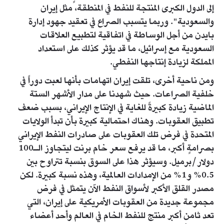
إلى الدول الكبرى المنتجة للنفط في المنطقة، مثل إيران
والسعودية". وربما يتسبب الصراع في تعقيد جهود إدارة
بايدن من أجل الوساطة في اتفاقية لتطبيع العلاقات
السعودية مع إسرائيل، ما قد يؤثر كذلك على استعداد
المملكة لزيادة إنتاجها النفطي.
ومن ناحية أخرى، تلقت إيران اتهامات بأنها لعبت دوراً في
خلفية الصراعات. حيث شهدنا على مدار الأشهر الستة
الماضية زيادة كبيرةً للغاية في الإنتاج الإيراني، بسبب ضعف
تطبيق العقوبات. وهناك احتمالية كبيرة بأن تبدأ الولايات
المتحدة في فرض تلك العقوبات على صادرات النفط الإيراني
بصرامةٍ أكبر، ما قد يرفع سعر خام برنت ليتجاوز الـ100
دولار/برميل. وسيؤثر هذا على السوق بنسبة تتراوح بين
0.5% و1% من الإمدادات العالمية، وهذه نسبة كبيرة. لكن
مصدر القلق الأكبر لأسواق النفط الآن يتمثل في فرض
مجموعة جديدة من العقوبات الأمريكية على إيران، التي
تعد ثامن أكبر منتج للنفط الخام في العالم وأحد أعضاء