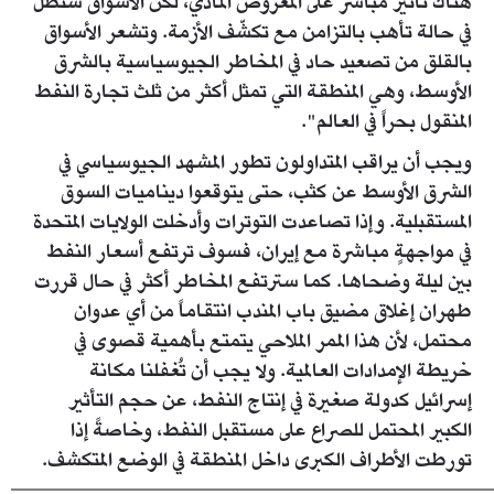
هناك تأثير مباشر على المعروض المادي، لكن الأسواق ستظل
في حالة تأهب بالتزامن مع تكشّف الأزمة. وتشعر الأسواق
بالقلق من تصعيد حاد في المخاطر الجيوسياسية بالشرق
الأوسط، وهي المنطقة التي تمثل أكثر من ثلث تجارة النفط
المنقول بحراً في العالم".
ويجب أن يراقب المتداولون تطور المشهد الجيوسياسي في
الشرق الأوسط عن كثب، حتى يتوقعوا ديناميات السوق
المستقبلية. وإذا تصاعدت التوترات وأدخلت الولايات المتحدة
في مواجهةٍ مباشرة مع إيران، فسوف ترتفع أسعار النفط
بين ليلة وضحاها. كما سترتفع المخاطر أكثر في حال قررت
طهران إغلاق مضيق باب المندب انتقاماً من أي عدوان
محتمل، لأن هذا الممر الملاحي يتمتع بأهمية قصوى في
خريطة الإمدادات العالمية. ولا يجب أن تُغفلنا مكانة
إسرائيل كدولة صغيرة في إنتاج النفط، عن حجم التأثير
الكبير المحتمل للصراع على مستقبل النفط، وخاصةً إذا
تورطت الأطراف الكبرى داخل المنطقة في الوضع المتكشف.