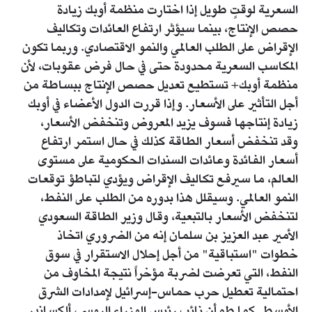
السعرية لوقتٍ طويل إذا اختارت منظمة أوبك زيادة
حصص الإنتاج، بينما سيؤثر ارتفاع العائدات وتكاليف
الإقراض على الطلب العالمي والنمو الاقتصادي. وربما تكون
المكاسب السعرية محدودة حتى في حال فرض عقوبات، لأن
منظمة أوبك+ تستطيع تعديل حصص الإنتاج ببساطة من
أجل التأثير على الأسعار. وإذا قررت الدول الأعضاء في أوبك
زيادة إنتاجها فسوف يزيد المعروض وتنخفض الأسعار،
وقد تنخفض أسعار الطاقة كذلك في حال استمر ارتفاع
أسعار الفائدة وعائدات السندات الحكومية على مستوى
العالم، ما سيرفع تكاليف الإقراض ويؤدي لتباطؤ توقعات
النمو العالمي. وسيقلل هذا بدوره من الطلب على النفط،
لتنخفض الأسعار بالتبعية، وقال وزير الطاقة السعودي
الأمير عبد العزيز بن سلمان إنه من الضروري اتخاذ
خطوات "استباقية" من أجل إحلال الاستقرار في سوق
النفط، التي تعرضت لضربة مؤخراً نتيجة المخاوف من
احتمالية تعطيل حرب حماس-إسرائيل لإمدادات الشرق
الأوسط. كما طمأن نائب رئيس الوزراء الروسي، ألكساندر