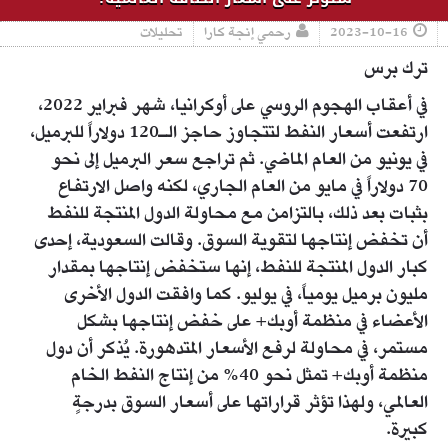
2023-10-16
رحمي إنجة كارا
تحليلات
ترك برس
في أعقاب الهجوم الروسي على أوكرانيا، شهر فبراير 2022،
ارتفعت أسعار النفط لتتجاوز حاجز الـ120 دولاراً للبرميل،
في يونيو من العام الماضي. ثم تراجع سعر البرميل إلى نحو
70 دولاراً في مايو من العام الجاري، لكنه واصل الارتفاع
بثبات بعد ذلك، بالتزامن مع محاولة الدول المنتجة للنفط
أن تخفض إنتاجها لتقوية السوق. وقالت السعودية، إحدى
كبار الدول المنتجة للنفط، إنها ستخفض إنتاجها بمقدار
مليون برميل يومياً، في يوليو. كما وافقت الدول الأخرى
الأعضاء في منظمة أوبك+ على خفض إنتاجها بشكل
مستمر، في محاولة لرفع الأسعار المتدهورة. يُذكر أن دول
منظمة أوبك+ تمثل نحو 40% من إنتاج النفط الخام
العالمي، ولهذا تؤثر قراراتها على أسعار السوق بدرجةٍ
كبيرة.