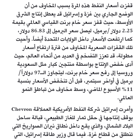
قفزت أسعار النفط هذه المرة بسبب المخاوف من أن
الوضع الجاري بين غزة وإسرائيل قد يعطل إنتاج الشرق
الأوسط، حيث قفز سعر خام برنت القياسي العالمي بقيمة
2.25 دولار/برميل، ليصل سعر البرميل إلى 86.83 دولار،
كما ارتفعت الأسعار داخل الولايات المتحدة أيضاً. وأحيت
تلك القفزات السعرية المخاوف من فترة ارتفاع أسعار
مطولة، قد تعزز التضخم في العديد من أنحاء العالم، حيث
أدى خفض الإنتاج بواسطة منتجين كبار مثل السعودية
وروسيا إلى رفع سعر خام برنت، ليتجاوز الـ97 دولاراً/
برميل في أواخر سبتمبر، قبل أن تنخفض الأسعار بنسبة
11% الأسبوع الماضي، وسط مخاوف من تباطؤ النمو
العالمي.
وأمرت إسرائيل شركة النفط الأمريكية العملاقة Chevron
بوقف إنتاجها في حقل تمار للغاز الطبيعي، قبالة ساحل
البلاد الشمالي، والذي يقع داخل نطاق نيران الصواريخ التي
تنطلق من قطاع غزة. فيما قال وزير طاقة إسرائيل، التي