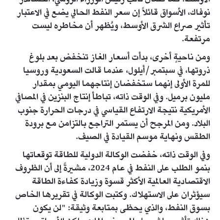
نوفاك، الأسواق قائلاً إن سعر النفط الحالي يضع في الاعتبار
تأثير صراع الشرق الأوسط، ويُظهر أن مخاطره ليست
مرتفعة.
ومن ناحيةٍ أخرى، بدأت أسعار الغاز تنخفض بعد بلوغ
ذروتها، في سبتمبر/أيلول، عندما قالت السعودية وروسيا
للمرة الأولى إنهما ستخفضان إنتاجهما اليومي بمقدار
مليون برميل. وفي الوقت ذاته، تباطأ إنتاج البنزين في المصافي
الأمريكية نتيجة الارتفاع القياسي في درجات الحرارة جنوب
البلاد. ومن المرجح أن يستمر التراجع بالتزامن مع برودة
الطقس ونهاية موسم القيادة في الصيف.
وفي الوقت ذاته، خفضت الوكالة الدولية للطاقة توقعاتها
بنمو الطلب على النفط في عام 2024، مشيرةً إلى أن الظروف
الاقتصادية العالمية الأكثر قسوة وزيادة كفاءة الطاقة
سيؤثران على الاستهلاك. وكتبت الوكالة في تقريرها الخاص
بسوق النفط، والذي يحظى بمتابعة وثيقة: "لن يكون