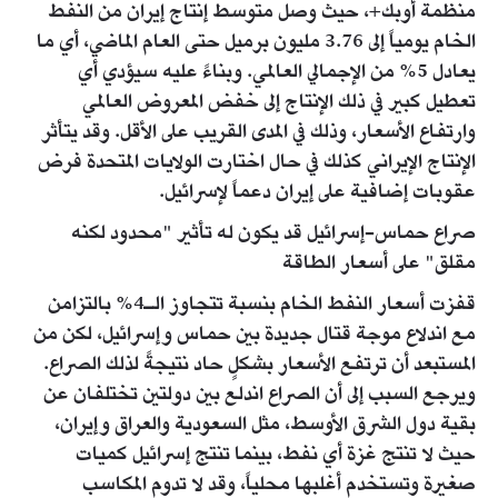
منظمة أوبك+، حيث وصل متوسط إنتاج إيران من النفط
الخام يومياً إلى 3.76 مليون برميل حتى العام الماضي، أي ما
يعادل 5% من الإجمالي العالمي. وبناءً عليه سيؤدي أي
تعطيل كبير في ذلك الإنتاج إلى خفض المعروض العالمي
وارتفاع الأسعار، وذلك في المدى القريب على الأقل. وقد يتأثر
الإنتاج الإيراني كذلك في حال اختارت الولايات المتحدة فرض
عقوبات إضافية على إيران دعماً لإسرائيل.
صراع حماس-إسرائيل قد يكون له تأثير "محدود لكنه
مقلق" على أسعار الطاقة
قفزت أسعار النفط الخام بنسبة تتجاوز الـ4% بالتزامن
مع اندلاع موجة قتال جديدة بين حماس وإسرائيل، لكن من
المستبعد أن ترتفع الأسعار بشكلٍ حاد نتيجةً لذلك الصراع.
ويرجع السبب إلى أن الصراع اندلع بين دولتين تختلفان عن
بقية دول الشرق الأوسط، مثل السعودية والعراق وإيران،
حيث لا تنتج غزة أي نفط، بينما تنتج إسرائيل كميات
صغيرة وتستخدم أغلبها محلياً، وقد لا تدوم المكاسب