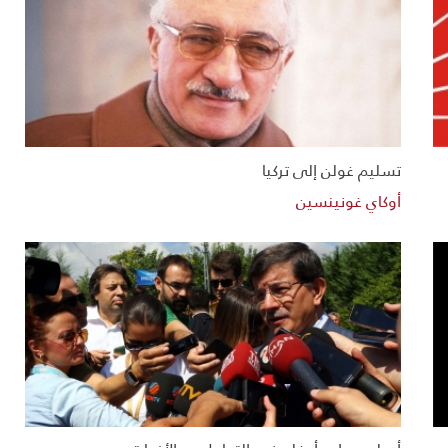
تسليم غولن إلى تركيا
أوكاي غونينسين