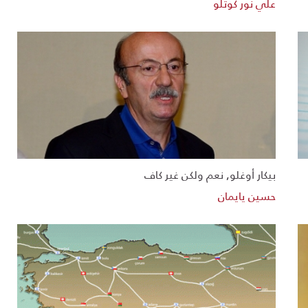
علي نور كوتلو
بيكار أوغلو, نعم ولكن غير كاف
حسين يايمان