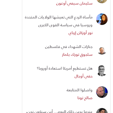
سليمان سيفي أوغون
مأساة الردع التي تعيشها الولايات المتحدة
وروسيا في سياسة القوى الكبرى
نور أوزكان إرباي
جنازات الشهداء في فلسطين
سلجوق تورك يلماز
هل تستطيع أمريكا استعادة أوروبا؟
حقي أوجال
واصلوا المتابعة
صالح تونا
عندما يحين ذلك اليوم... أين سنكون نحن،