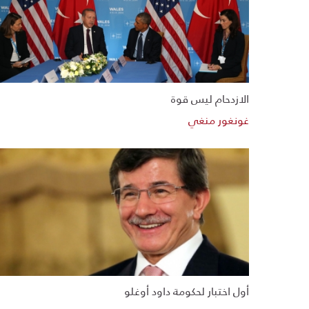
الازدحام ليس قوة
غونغور منغي
أول اختبار لحكومة داود أوغلو