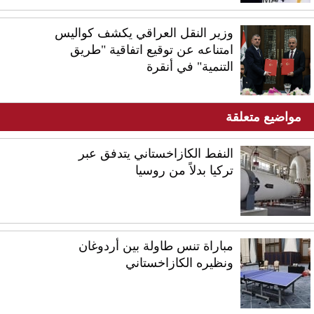
وزير النقل العراقي يكشف كواليس
امتناعه عن توقيع اتفاقية "طريق
التنمية" في أنقرة
مواضيع متعلقة
النفط الكازاخستاني يتدفق عبر
تركيا بدلاً من روسيا
مباراة تنس طاولة بين أردوغان
ونظيره الكازاخستاني