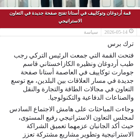
قمة أردوغان وتوكاييف في أستانا تفتح صفحة جديدة في التعاون
الاستراتيجي
2026-05-14
سياسة
ترك برس
فتحت القمة التي جمعت الرئيس التركي رجب
طيب أردوغان ونظيره الكازاخستاني قاسم
جومارت توكاييف في العاصمة أستانا صفحة
جديدة في مسار العلاقات بين البلدين، مع توسع
التعاون في مجالات الطاقة والتجارة والنقل
والصناعات الدفاعية والتكنولوجيا.
وجاءت المباحثات على هامش الاجتماع السادس
لمجلس التعاون الاستراتيجي رفيع المستوى،
حيث أكد الجانبان عزمهما تعميق الشراكة
الاستراتيجية وتطوير مشاريع مشتركة تعزز