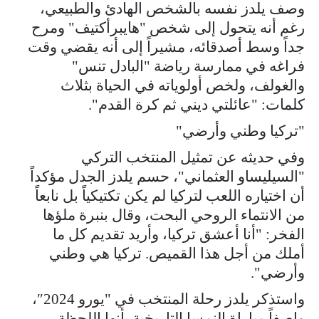
وصف يلدز نفسه بالشخص الهادئ والطبيعي،
رغم أنه يتحول إلى شخص "هايبرأكتيف" ومرح
جداً وسط أصدقائه، مشيراً إلى أنه يقضي وقت
فراغه في ممارسة رياضة "البادل تنس"
والغولف، ولخص أولوياته في الحياة بثلاث
كلمات: "عائلتي ديني ثم كرة القدم".
"تركيا وطني وأرضي"
وفي حديثه عن تمثيل المنتخب التركي
"السيليساو العثماني"، حسم يلدز الجدل مؤكداً
أن اختياره اللعب لتركيا لم يكن تكتيكياً بل نابعاً
من الانتماء الروحي البحت، وقال بنبرة ملؤها
الفخر: "أنا أعشق تركيا، وأريد تقديم كل ما
أملك من أجل هذا القميص. تركيا هي وطني
وأرضي".
واستذكر يلدز رحلة المنتخب في "يورو 2024″،
واصفاً مباراة النمسا التاريخية بأنها اللحظة