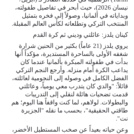
نيسان 2026)، حيث أبحر في تفاصيل طفولته،
وبداياته في ألمانيا، وصولاً إلى فخره بتمثيل
المنتخب التركي وتطلعاته لكأس العالم المقبلة.
كينان يلدز: عائلتي وديني ثم كرة القدم
يروي يلدز (21 عاماً) بكثير من الحنين شرارة
شغفه الأولى بالساحرة المستديرة، مؤكداً أنها
بدأت في طفولته المبكرة بألمانيا عندما كان
يداعب الكرة أمام منزله. وأرجع النجم التركي
الفضل الكامل في وصوله إلى النجومية لعائلته،
قائلاً: "والدي كان يتدرب معي يومياً، وعائلتي
قدمت تضحيات هائلة لنقلي إلى التدريبات
والبطولات. لولاهم، لما كنت واقفاً هنا اليوم؛ هم
طاقتي الحقيقية"، بحسب ما نقله "الجزيرة
نت".
وعن حياته بعيداً عن صخب المستطيل الأخضر،