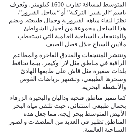
المتوسط لمسافة تقارب 1600 كيلومتر، ويُعرف
باسم “الريفييرا التركية” أو “ساحل الفيروز”،
نظرًا لنقاء مياهه الفيروزية وجمال طبيعته. ويضم
هذا الساحل مجموعة من أجمل الشواطئ
والمنتجعات السياحية العالمية التي تستقطب
ملايين السياح خلال فصل الصيف.
وتنتشر المنتجعات والفنادق الفاخرة والمطاعم
الراقية في مناطق مثل لارا وكيمر، بينما تحافظ
بلدات صغيرة مثل قاش على طابعها الهادئ
وسحرها الطبيعي، وتشتهر برياضات الغوص
والأنشطة البحرية.
كما تتميز مناطق فتحية وداليان والبحيرة الزرقاء
بجمال طبيعي استثنائي، حيث تلتقي مياه البحر
الأبيض المتوسط ببحر إيجه، مما جعل هذه
المناطق تظهر في العديد من الملصقات والصور
السياحية العالمية.