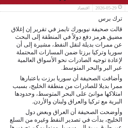
2026-05-29
اقتصاد
ترك برس
قالت صحيفة نيويورك تايمز في تقرير إن إغلاق
مضيق هرمز دفع دولاً في المنطقة إلى البحث
عن ممرات بديلة لنقل النفط، مشيرة إلى أن
سوريا وتركيا برزتا ضمن المسارات المحتملة
لإعادة توجيه الصادرات نحو الأسواق العالمية
عبر البر والبحر المتوسط.
وأضافت الصحيفة أن سوريا برزت باعتبارها
ممرا بديلا للصادرات من منطقة الخليج، بسبب
امتلاكها موانئ على البحر المتوسط، وحدودها
البرية مع تركيا والعراق ولبنان والأردن.
وأوضحت الصحيفة أن العراق وبعض دول
الخليج، بدأت في تصدير النفط وغيره من السلع
عبر طرق برية إلى سوريا، ومنها يمكن تصديرها