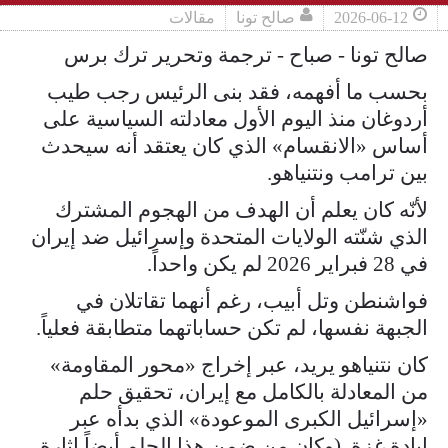
2026-06-12
صالح تونا
مقالات
صالح تونا - صباح - ترجمة وتحرير ترك برس
بحسب ما أفهمه، فقد بنى الرئيس رجب طيب
أردوغان منذ اليوم الأول معادلته السياسية على
أساس «الانقسام» الذي كان يعتقد أنه سيحدث
بين ترامب ونتنياهو.
لأنّه كان يعلم أن الهدف من الهجوم المشترك
الذي شنّته الولايات المتحدة وإسرائيل ضد إيران
في 28 فبراير 2026 لم يكن واحداً.
فواشنطن وتل أبيب، رغم أنهما تقاتلان في
الجبهة نفسها، لم تكن حساباتهما متطابقة فعلياً.
كان نتنياهو يريد، عبر إخراج «محور المقاومة»
من المعادلة بالكامل مع إيران، تحقيق حلم
«إسرائيل الكبرى الموعودة» الذي بدأه عبر
إبادة غزة. (وكان من ضمن هذا الحلم أيضاً إثارة