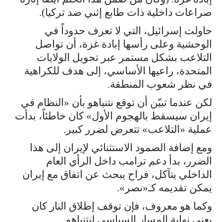
صراعات داخلية ذات طابع إثني ضد تركيا).
حاولت إسرائيل، التي لا تعرف حدوداً في
الوحشية وعلى رأسها إبادة غزة، أن تواصل
التلاعب بشكل مستمر عبر تحويل الولايات
المتحدة، راعيها الأساسي، إلى هدف للكراهية
في نظر شعوب المنطقة.
لكن عندما تبيّن أن توقع نتنياهو بأن «النظام في
إيران سيسقط بالهجوم الأول» كان خاطئاً، بدأت
عملية «التلاعب» تتعرض لضرر كبير.
ومع إضافة الصمود الاستثنائي لإيران إلى هذا
الضرر، بدأ دعم ترامب داخل الرأي العام
الداخلي يتآكل، فراح يبحث عن اتفاق مع إيران
يمكن تقديمه كـ«نصر».
وكما هو معروف، فإن توقف إطلاق النار كان
يعني نهاية المسار السياسي لنتنياهو.