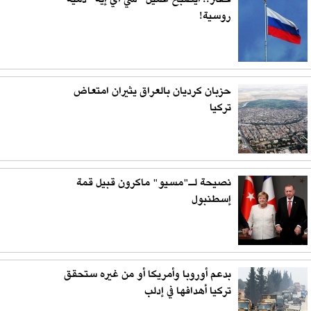
حفتر.. أيصبح عميل "سي آي إيه" دمية
روسية!
حزبان كرديان بالعراق يثيران امتعاض
تركيا
نصيحة لـ"مسيو" ماكرون قبيل قمة
إسطنبول
بدعم أوروبا وأمريكا أو من غيره ستحقق
تركيا أهدافها في إدلب