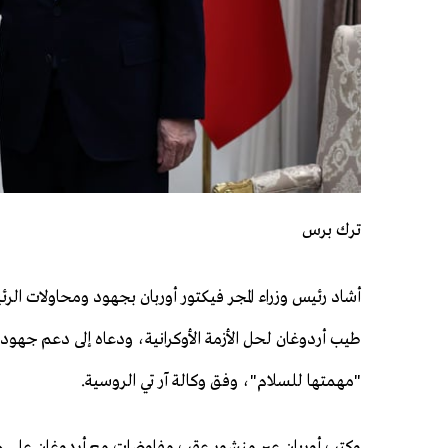
ترك برس
أشاد رئيس وزراء المجر فيكتور أوربان بجهود ومحاولات الر
طيب أردوغان لحل الأزمة الأوكرانية، ودعاه إلى دعم جهود
"مهمتها للسلام"، وفق وكالة آر تي الروسية.
وكتب أوربان عبر منشور عقب مفاوضات مع أردوغان على ه