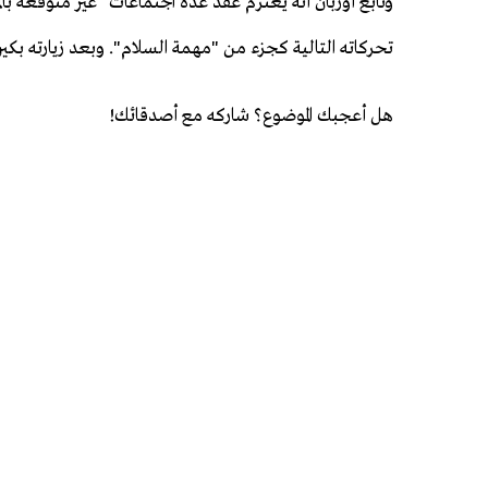
وتابع أوربان أنه يعتزم عقد عدة اجتماعات "غير متوقعة بالم
تحركاته التالية كجزء من "مهمة السلام". وبعد زيارته بكي
هل أعجبك الموضوع؟ شاركه مع أصدقائك!