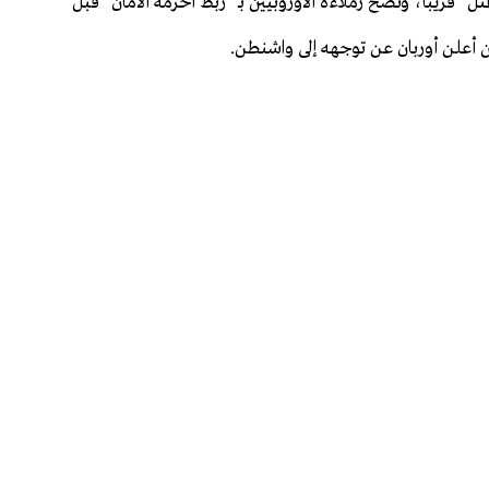
ثل" قريبا، ونصح زملاءه الأوروبيين بـ "ربط أحزمة الأمان" قبل
ن أعلن أوربان عن توجهه إلى واشنطن.