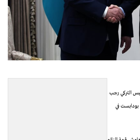
ئيس التركي رجب
 بودابست في
امش قمة الناتو