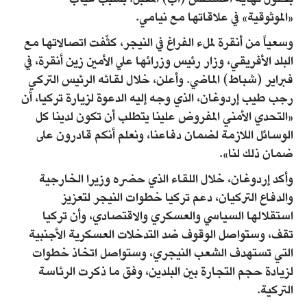
بحلول نهاية أغسطس (آب) المقبل؛ بسبب غياب
«الموثوقية» في علاقاتها مع نيامي.
وسعياً من أنقرة لملء الفراغ في النيجر، كثّفت اتصالاتها مع
البلد الأفريقي، وزار رئيس وزرائها علي الأمين زين أنقرة، في
فبراير (شباط) الماضي. وأعلن، خلال لقائه الرئيس التركي
رجب طيب إردوغان، الذي وجه إليه الدعوة لزيارة تركيا، أن
«التحدي الأمني المفروض علينا يتطلب أن تكون لدينا كل
الوسائل اللازمة لضمان دفاعنا، ونعلم أنكم قادرون على
ضمان ذلك لنا».
وأكد إردوغان، خلال اللقاء الذي حضره وزيرا الخارجية
والدفاع التركيان، دعم تركيا خطوات النيجر لتعزيز
استقلالها السياسي والعسكري والاقتصادي، وأن تركيا
تقف، وستواصل الوقوف ضد التدخلات العسكرية الأجنبية
التي تستهدف الشعب النيجري، وستواصل اتخاذ خطوات
لزيادة حجم التجارة بين البلدين، وفق ما ذكرت الرئاسة
التركية.