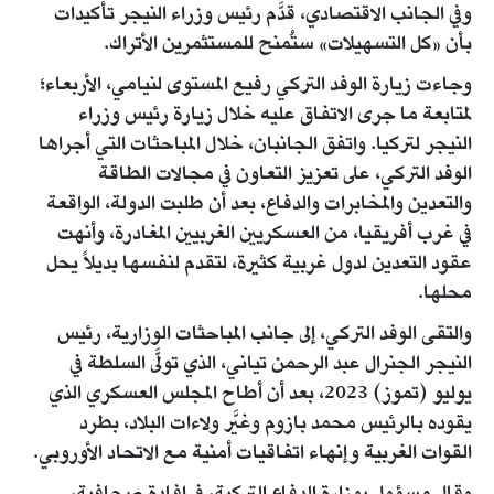
وفي الجانب الاقتصادي، قدَّم رئيس وزراء النيجر تأكيدات
بأن «كل التسهيلات» ستُمنح للمستثمرين الأتراك.
وجاءت زيارة الوفد التركي رفيع المستوى لنيامي، الأربعاء؛
لمتابعة ما جرى الاتفاق عليه خلال زيارة رئيس وزراء
النيجر لتركيا. واتفق الجانبان، خلال المباحثات التي أجراها
الوفد التركي، على تعزيز التعاون في مجالات الطاقة
والتعدين والمخابرات والدفاع، بعد أن طلبت الدولة، الواقعة
في غرب أفريقيا، من العسكريين الغربيين المغادرة، وأنهت
عقود التعدين لدول غربية كثيرة، لتقدم لنفسها بديلاً يحل
محلها.
والتقى الوفد التركي، إلى جانب المباحثات الوزارية، رئيس
النيجر الجنرال عبد الرحمن تياني، الذي تولَّى السلطة في
يوليو (تموز) 2023، بعد أن أطاح المجلس العسكري الذي
يقوده بالرئيس محمد بازوم وغيَّر ولاءات البلاد، بطرد
القوات الغربية وإنهاء اتفاقيات أمنية مع الاتحاد الأوروبي.