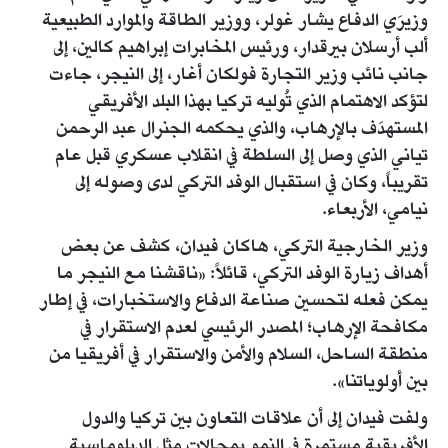
وزيرَي الدفاع يشار غولر، ووزير الطاقة والموارد الطبيعية
ألب أرسلان بيرقدار، ورئيس المخابرات إبراهيم كالين، إلى
جانب نائب وزير التجارة فولكان أغار، إلى النيجر، جاءت
لتؤكد الاهتمام الذي تُوليه تركيا بهذا البلد الأفريقي
المستهدَف بالإرهاب، والذي يحكمه الجنرال عبد الرحمن
تياني الذي وصل إلى السلطة في انقلاب عسكري قبل عام
تقريباً، وكان في استقبال الوفد التركي لدى وصوله إلى
نيامي، الأربعاء.
وزير الخارجية التركي، هاكان فيدان، كشف عن بعض
أهداف زيارة الوفد التركي، قائلاً: «ناقشنا مع النيجر ما
يمكن فعله لتحسين صناعة الدفاع والاستخبارات، في إطار
مكافحة الإرهاب؛ المصدر الرئيسي لعدم الاستقرار في
منطقة الساحل، السلام والأمن والاستقرار في أفريقيا من
بين أولوياتنا».
ولفت فيدان إلى أن علاقات التعاون بين تركيا والدول
الأفريقية مستمرة في النمو بمجالات مثل الدبلوماسية