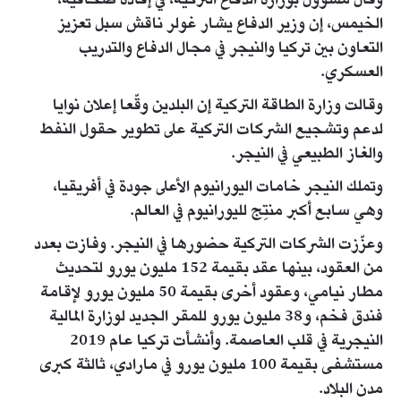
وقال مسؤول بوزارة الدفاع التركية، في إفادة صحافية،
الخيمس، إن وزير الدفاع يشار غولر ناقش سبل تعزيز
التعاون بين تركيا والنيجر في مجال الدفاع والتدريب
العسكري.
وقالت وزارة الطاقة التركية إن البلدين وقّعا إعلان نوايا
لدعم وتشجيع الشركات التركية على تطوير حقول النفط
والغاز الطبيعي في النيجر.
وتملك النيجر خامات اليورانيوم الأعلى جودة في أفريقيا،
وهي سابع أكبر منتِج لليورانيوم في العالم.
وعزّزت الشركات التركية حضورها في النيجر. وفازت بعدد
من العقود، بينها عقد بقيمة 152 مليون يورو لتحديث
مطار نيامي، وعقود أخرى بقيمة 50 مليون يورو لإقامة
فندق فخم، و38 مليون يورو للمقر الجديد لوزارة المالية
النيجرية في قلب العاصمة. وأنشأت تركيا عام 2019
مستشفى بقيمة 100 مليون يورو في مارادي، ثالثة كبرى
مدن البلاد.