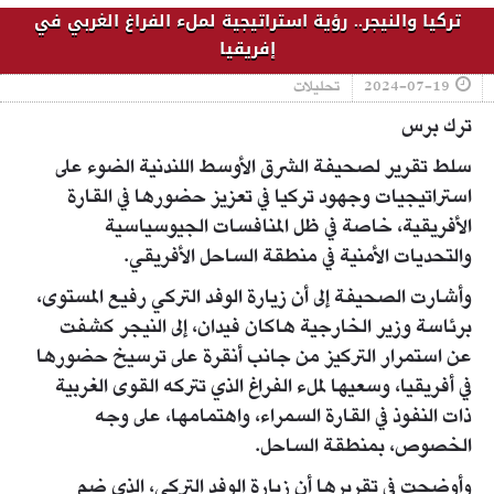
تركيا والنيجر.. رؤية استراتيجية لملء الفراغ الغربي في
إفريقيا
2024-07-19
تحليلات
ترك برس
سلط تقرير لصحيفة الشرق الأوسط اللندنية الضوء على
استراتيجيات وجهود تركيا في تعزيز حضورها في القارة
الأفريقية، خاصة في ظل المنافسات الجيوسياسية
والتحديات الأمنية في منطقة الساحل الأفريقي.
وأشارت الصحيفة إلى أن زيارة الوفد التركي رفيع المستوى،
برئاسة وزير الخارجية هاكان فيدان، إلى النيجر كشفت
عن استمرار التركيز من جانب أنقرة على ترسيخ حضورها
في أفريقيا، وسعيها لملء الفراغ الذي تتركه القوى الغربية
ذات النفوذ في القارة السمراء، واهتمامها، على وجه
الخصوص، بمنطقة الساحل.
وأوضحت في تقريرها أن زيارة الوفد التركي، الذي ضم