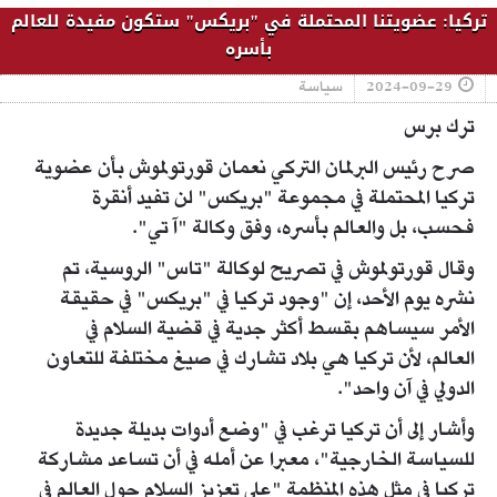
تركيا: عضويتنا المحتملة في "بريكس" ستكون مفيدة للعالم
بأسره
2024-09-29
سياسة
ترك برس
صرح رئيس البرلمان التركي نعمان قورتولموش بأن عضوية
تركيا المحتملة في مجموعة "بريكس" لن تفيد أنقرة
فحسب، بل والعالم بأسره، وفق وكالة "آ تي".
وقال قورتولموش في تصريح لوكالة "تاس" الروسية، تم
نشره يوم الأحد، إن "وجود تركيا في "بريكس" في حقيقة
الأمر سيساهم بقسط أكثر جدية في قضية السلام في
العالم، لأن تركيا هي بلاد تشارك في صيغ مختلفة للتعاون
الدولي في آن واحد".
وأشار إلى أن تركيا ترغب في "وضع أدوات بديلة جديدة
للسياسة الخارجية"، معبرا عن أمله في أن تساعد مشاركة
تركيا في مثل هذه المنظمة "على تعزيز السلام حول العالم في