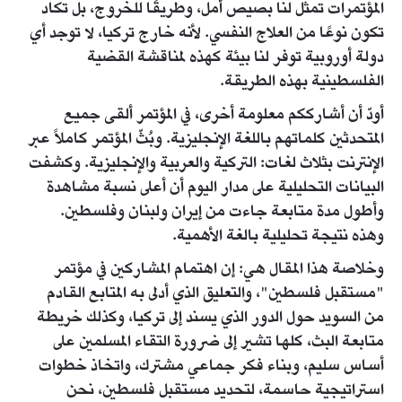
المؤتمرات تمثل لنا بصيص أمل، وطريقًا للخروج، بل تكاد
تكون نوعًا من العلاج النفسي. لأنه خارج تركيا، لا توجد أي
دولة أوروبية توفر لنا بيئة كهذه لمناقشة القضية
الفلسطينية بهذه الطريقة.
أودّ أن أشارككم معلومة أخرى، في المؤتمر ألقى جميع
المتحدثين كلماتهم باللغة الإنجليزية. وبُثّ المؤتمر كاملاً عبر
الإنترنت بثلاث لغات: التركية والعربية والإنجليزية. وكشفت
البيانات التحليلية على مدار اليوم أن أعلى نسبة مشاهدة
وأطول مدة متابعة جاءت من إيران ولبنان وفلسطين.
وهذه نتيجة تحليلية بالغة الأهمية.
وخلاصة هذا المقال هي: إن اهتمام المشاركين في مؤتمر
"مستقبل فلسطين"، والتعليق الذي أدلى به المتابع القادم
من السويد حول الدور الذي يسند إلى تركيا، وكذلك خريطة
متابعة البث، كلها تشير إلى ضرورة التقاء المسلمين على
أساس سليم، وبناء فكر جماعي مشترك، واتخاذ خطوات
استراتيجية حاسمة، لتحديد مستقبل فلسطين، نحن