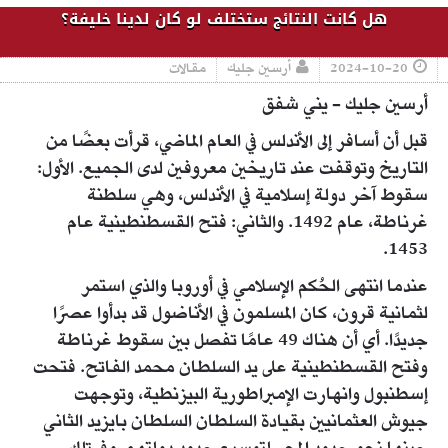
هل كانت النتائج ستختلف لو كان لدينا خليفة؟
2024-10-20
أرسين جليك
مقالات
أرسين جليك - يني شفق
قبل أن أسافر إلى الأندلس في العام الماضي، قرأت بعضًا من
التاريخ وتوقفت عند تاريخين معروفين لدى الجميع. الأول:
سقوط آخر دولة إسلامية في الأندلس، وهي سلطنة
غرناطة، عام 1492. والثاني: فتح القسطنطينية عام
1453.
عندما انتهى الحُكم الإسلامي في أوروبا والذي استمر
لثمانية قرون، كان المسلمون في الأناضول قد بدأوا عصرًا
جديدًا. أي أن هناك 49 عامًا تفصل بين سقوط غرناطة
وفتح القسطنطينية على يد السلطان محمد الفاتح. فتحت
إسطنبول وانهارت الإمبراطورية البيزنطية، وتوجهت
جيوش العثمانيين بقيادة السلطان السلطان بايزيد الثاني