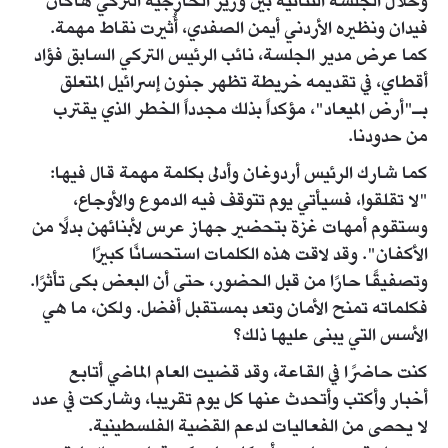
وخلال الجلسة الثنائية بين وزير الخارجية التركي هاكان
فيدان ونظيره الأردني أيمن الصفدي، أُثيرت نقاط مهمة.
كما عرض مدير الجلسة، نائب الرئيس التركي السابق فؤاد
أقطاي، في تقديمه خريطة تظهر جنون إسرائيل المتعلق
بـ"أرض الميعاد"، مؤكداً بذلك مجدداً الخطر الذي يقترب
من حدودنا.
كما شارك الرئيس أردوغان وأدلى بكلمة مهمة قال فيها:
"لا تقلقوا، فسيأتي يوم تتوقف فيه الدموع والأوجاع،
وستقوم أمهات غزة بتحضير جهاز عرس لأبنائهن بدلًا من
الأكفان". وقد لاقت هذه الكلمات استحسانًا كبيرًا
وتصفيقًا حارًا من قبل الحضور، حتى أن البعض بكى تأثرًا.
فكلماته تمنح الأمان وتعد بمستقبل أفضل. ولكن، ما هي
الأسس التي يبنى عليها ذلك؟
كنت حاضرًا في القاعة، وقد قضيت العام الماضي أتابع
أخبار وأكتب وأتحدث عنها كل يوم تقريبا، وشاركت في عدد
لا يحصى من الفعاليات لدعم القضية الفلسطينية.