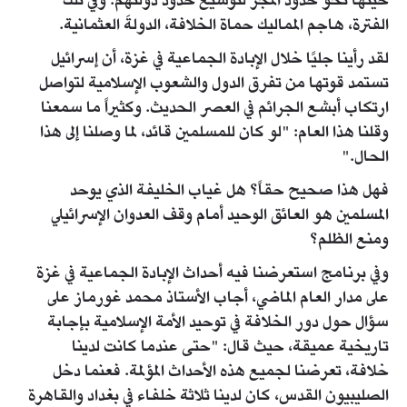
حينها نحو حدود المجر لتوسيع حدود دولتهم. وفي تلك
الفترة، هاجم المماليك حماة الخلافة، الدولةَ العثمانية.
لقد رأينا جليًا خلال الإبادة الجماعية في غزة، أن إسرائيل
تستمد قوتها من تفرق الدول والشعوب الإسلامية لتواصل
ارتكاب أبشع الجرائم في العصر الحديث. وكثيراً ما سمعنا
وقلنا هذا العام: "لو كان للمسلمين قائد، لما وصلنا إلى هذا
الحال."
فهل هذا صحيح حقاً؟ هل غياب الخليفة الذي يوحد
المسلمين هو العائق الوحيد أمام وقف العدوان الإسرائيلي
ومنع الظلم؟
وفي برنامج استعرضنا فيه أحداث الإبادة الجماعية في غزة
على مدار العام الماضي، أجاب الأستاذ محمد غورماز على
سؤال حول دور الخلافة في توحيد الأمة الإسلامية بإجابة
تاريخية عميقة، حيث قال: "حتى عندما كانت لدينا
خلافة، تعرضنا لجميع هذه الأحداث المؤلمة. فعنما دخل
الصليبيون القدس، كان لدينا ثلاثة خلفاء في بغداد والقاهرة