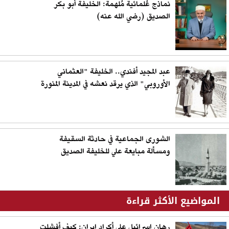
نماذج عُلمائية مُلهمة: الخليفة أبو بكر
الصديق (رضي الله عنه)
عبد المجيد أفندي.. الخليفة "العثماني
الأوروبي" الذي يرقد نعشه في المدينة المنورة
الشورى الجماعية في حادثة السقيفة
ومسألة مبايعة علي للخليفة الصديق
المواضيع الأكثر قراءة
رهان إسرائيل على أكراد إيران: كيف أفشلت