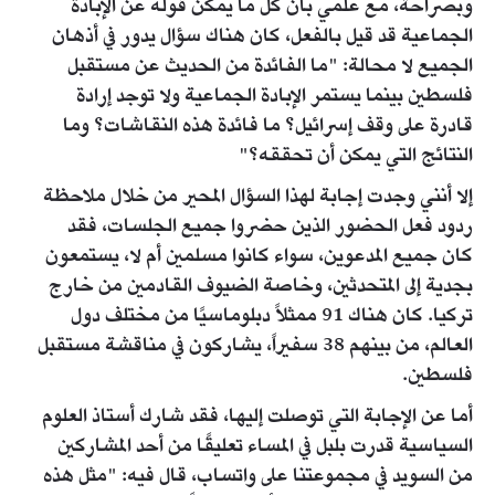
وبصراحة، مع علمي بأن كل ما يمكن قوله عن الإبادة
الجماعية قد قيل بالفعل، كان هناك سؤال يدور في أذهان
الجميع لا محالة: "ما الفائدة من الحديث عن مستقبل
فلسطين بينما يستمر الإبادة الجماعية ولا توجد إرادة
قادرة على وقف إسرائيل؟ ما فائدة هذه النقاشات؟ وما
النتائج التي يمكن أن تحققه؟"
إلا أنني وجدت إجابة لهذا السؤال المحير من خلال ملاحظة
ردود فعل الحضور الذين حضروا جميع الجلسات، فقد
كان جميع المدعوين، سواء كانوا مسلمين أم لا، يستمعون
بجدية إلى المتحدثين، وخاصة الضيوف القادمين من خارج
تركيا. كان هناك 91 ممثلاً دبلوماسيًا من مختلف دول
العالم، من بينهم 38 سفيراً، يشاركون في مناقشة مستقبل
فلسطين.
أما عن الإجابة التي توصلت إليها، فقد شارك أستاذ العلوم
السياسية قدرت بلبل في المساء تعليقًا من أحد المشاركين
من السويد في مجموعتنا على واتساب، قال فيه: "مثل هذه