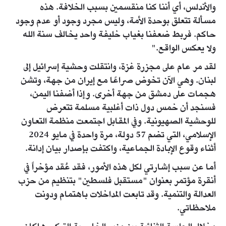
والأندلس، أي أننا كنا منقسمين بسبب الخلافة. هذه
مسألة تتعلق بوحدة الأمة، وليس مجرد وجود أو عدم وجود
حاكم. فربط ضعفنا بغياب خليفة واحد يخالف سنة الله
ولا يعكس الواقع."
لقد مر عام على مجزرة غزة، وانتقلت وحشية إسرائيل إلى
لبنان. وهي الآن تخوض صراعًا مع إيران من جهة، وتشن
هجمات على دمشق من جهة أخرى. وإذا أضفنا اليمن،
فسنجد أن خمس دول ذات أغلبية مسلمة تتعرض
للوحشية الصهيونية. وفي المقابل اجتمعت منظمة التعاون
الإسلامي، التي تضم 57 دولة، مرة واحدة في مايو 2024
أثناء وقوع الإبادة الجماعية، واكتفت بإصدار بيان إدانة.
أما عن سبب إشارتي لكل هذه الأمور، فقد عُقد مؤخراً في
أنقرة مؤتمر بعنوان "مستقبل فلسطين" بتنظيم من حزب
العدالة والتنمية. وقد تابعت المداخلات باهتمام ودونت
ملاحظاتي.