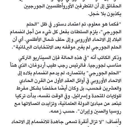
الحقائق إلى أن المتطرفين الأوروأطلسيين الجورجيين
يكذبون بلا خجل.
"فكما هو معلوم، تم اعتماد دستور في ظل "الحلم
الجورجي"، يلزم السلطات بفعل كل شيء من أجل انضمام
البلاد إلى الاتحاد الأوروبي وإلى حلف شمال الأطلسي. أي أن
الحلم الجورجي لم يغير موقفه بعد الانتخابات البرلمانية".
وذكر الكاتب أنه "في هذه الحالة فإن السيناريو التركي
مناسب لجورجيا. فالرئيس رجب طيب أردوغان، الذي هنأ
"الحلم الجورجي" بانتصاره، لم يدعم انضمام بلاده إلى
الاتحاد الأوروبي في أوائل العقد الأول من القرن الحادي
والعشرين فحسب، بل وكان أيضًا مخلصًا بشكل مفرط
للولايات المتحدة وإسرائيل. وفي الوقت نفسه، بدأت تركيا
تبتعد عن مبادئ الدولة العلمانية، وتزايدت اتصالاتها مع
روسيا والصين وإيران". حسب زعمه.
وأضاف: "لا تزال أنقرة تسعى جاهدة للانضمام إلى الاتحاد