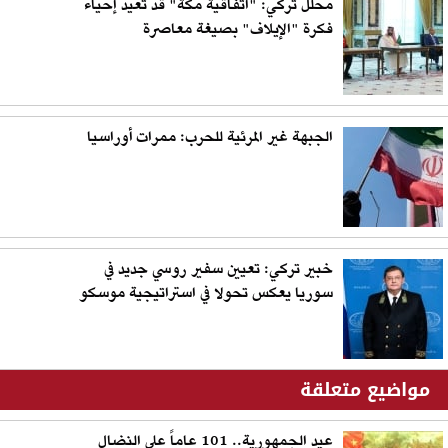
محلل تركي: "اتفاقية مكة" قد تعيد إحياء
فكرة "الإيلاف" بصيغة معاصرة
الجبهة غير المرئية للحرب: ممرات أوراسيا
خبير تركي: تعيين سفير روسي جديد في
سوريا يعكس تحولا في استراتيجية موسكو
مواضيع متعلقة
عيد الجمهورية.. 101 عاماً على النضال