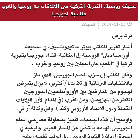
صحيفة روسية: التجربة التركية في العلاقات مع روسيا والغرب
مناسبة لجورجيا
2024-11-10
تحليلات
ترك برس
أشار تقرير للكاتب بيوتر ماكيدونتسيف، في صحيفة
"أوراسيا ديلي" الروسية إلى إمكانية اقتداء جورجيا بتجربة
تركيا في "اللعب على الحبلين بين روسيا والغرب".
وقال الكاتب إن حزب الحلم الجورجي، الذي فاز
بالانتخابات البرلمانية في 26 ت1/أكتوبر، لا يزال يتعرض
لهجوم من المعارضين بين الأوروأطلسيين الجورجيين
المتطرفين المهزومين، ومن الغرب (في المقام الأول الولايات
المتحدة ودول الاتحاد الأوروبي وكندا). وفق وكالة آر تي.
وأوضح أن هذه الهجمات تتميز بمحاولة معارضي الحلم
الجورجي اتهامه بالتخلي عن المسار الغربي والرغبة في
العودة إلى دائرة النفوذ الروسي. وفي الوقت نفسه، تشير