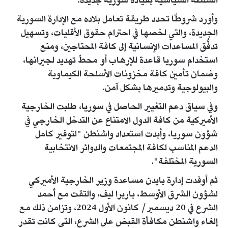
السلطة السياسية بقيادة سورية جديدة.
وأورد شروطًا تحدد طريقة تعامل بلاده مع الإدارة السورية
الجديدة، والتي لخصها في احترام حقوق الأقليات، وتسهيل
تدفُّق المساعدات الإنسانية إلى كافة المحتاجين، ومنع
استخدام سوريا قاعدة للإرهاب أو محطّ تهديد لجيرانها،
وضمان تأمين كافة مخزونات الأسلحة الكيماوية
والبيولوجية وتدميرها بشكل آمن.
وفي سياق دعم التغيير الحاصل في سوريا، طلبت الخارجية
الأميركية من كافة الدول الامتناع عن التدخل الخارجي في
شؤون سوريا، وأبدت استعداد واشنطن "لتوفير كامل
الدعم المناسب لكافة المجتمعات والدوائر الانتخابية
السورية المختلفة".
ثم أوفدت إدارة بايدن مساعدة وزير الخارجية الأميركي
لشؤون الشرق الأوسط، باربرا ليف، والتقت مع أحمد
الشرع في 20 ديسمبر/ كانون الأول 2024، وتزامن ذلك مع
إلغاء واشنطن مكافأة القبض على الشرع، التي كانت تقدر