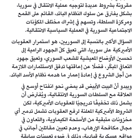
مقرونة بشروط عديدة لتوجيه عملية الانتقال في سوريا،
بشكل يفترق عن سلوك النظام البائد، القائم على القمع
ومركزة السلطة، وتسهم في إشراك مختلف المكوّنات
الاجتماعية السورية في العملية السياسية الانتقالية.
السؤال الأكبر بالنسبة إلى السوريين، هو استمرار العقوبات
الأميركية على سوريا، التي تعيق كلّ الجهود الرامية إلى
تحسين الأوضاع المعيشية للشعب السوري، وتعيق جهود
التعافي المبكّر، فضلًا عن إعاقتها تدفق الاستثمارات اللازمة
من أجل الشروع في إعادة إعمار ما هدمه نظام الأسد البائد.
ويبدو أنّ البيت الأبيض قد يمضي نحو انفتاح أوسع في
العلاقة مع السلطات السورية الانتقالية، ويُفترض أن
يشمل ذلك تخفيفًا تدريجيًا للعقوبات الأميركية، لكن
الشروط الأميركية المعلنة لرفع العقوبات تشمل تدمير أي
مخزونات متبقية من الأسلحة الكيماوية، والتعاون في
مجال مكافحة الإرهاب، وعدم تعيين مقاتلين أجانب في
مواقع عسكرية قيادية، وذلك في ضوء تعيينات سابقة