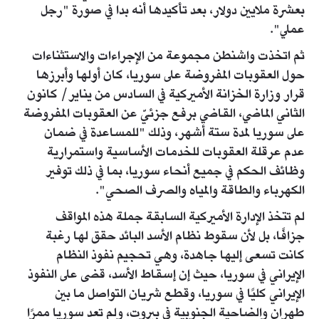
بعشرة ملايين دولار، بعد تأكيدها أنه بدا في صورة "رجل
عملي".
ثم اتخذت واشنطن مجموعة من الإجراءات والاستثناءات
حول العقوبات المفروضة على سوريا، كان أولها وأبرزها
قرار وزارة الخزانة الأميركية في السادس من يناير/ كانون
الثاني الماضي، القاضي برفع جزئيّ عن العقوبات المفروضة
على سوريا لمدة ستة أشهر، وذلك "للمساعدة في ضمان
عدم عرقلة العقوبات للخدمات الأساسية واستمرارية
وظائف الحكم في جميع أنحاء سوريا، بما في ذلك توفير
الكهرباء والطاقة والمياه والصرف الصحي".
لم تتخذ الإدارة الأميركية السابقة جملة هذه المواقف
جزافًا، بل لأن سقوط نظام الأسد البائد حقق لها رغبة
كانت تسعى إليها جاهدة، وهي تحجيم نفوذ النظام
الإيراني في سوريا، حيث إن إسقاط الأسد، قضى على النفوذ
الإيراني كليًا في سوريا، وقطع شريان التواصل ما بين
طهران والضاحية الجنوبية في بيروت، ولم تعد سوريا ممرًا