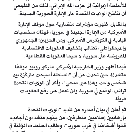
للأسلحة الإيرانية إلى حزب الله الإيراني، لذلك من الطبيعي
أن تنفتح الولايات المتحدة على الإدارة السورية الجديدة.
بالمقابل، ظهرت مؤشرات متضاربة حول موقف الإدارة
الأميركية من الإدارة الجديدة في سوريا، فهناك شخصيات
قيادية في الكونغرس الأميركي، ومن الحزبين؛ الجمهوري
والديمقراطي، تطالب بتخفيف العقوبات الاقتصادية
المفروضة على سوريا، لا سيما العقوبات القطاعية.
فيما أظهر وزير الخارجية الأميركي ماركو روبيو موقفًا
متشددًا، حين تحدث عن أن "السلطة أصبحت متركّزة بيد
شخص واحد، وهذا غير صحي"، وأكد أن الولايات المتحدة
تراقب الوضع في سوريا، ولن تعمل على رفع العقوبات
قريبًا.
ثم أعلن في بيان أصدره عن تنديد "الولايات المتحدة
بإرهابيين إسلاميين متطرفين، من بينهم متشددون أجانب،
قتلوا أشخاصًا في غرب سوريا"، وطالب السلطات المؤقتة في