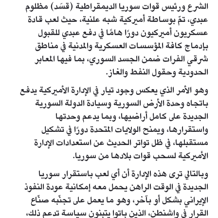
الشرع ورئيس قوات سوريا الديمقراطية (قسَد) مظلوم
عبدي، تمّ بوساطة أميركية شبه علنية، حيث لعب قادة
عسكريون أميركيون دورًا هامًا في دفع عبدي للقبول
بإدماج كافة المؤسسات العسكرية والمدنية في مناطق
شرقي الفرات ضمن الجسد السوري، بما فيها المعابر
الحدودية وحقول النفط والغاز.
وهو الأمر الذي يعكس وجود تيار في الإدارة الأميركية يدفع
باتجاه وحدة الأرض السورية وسيادة الدولة السورية
الجديدة على كامل أراضيها، وبما يدعم وحدتها
واستقرارها، ويمنح الولايات المتحدة دورًا في تشكيل
مستقبلها، في ظل تواتر الحديث عن استعدادات الإدارة
الأميركية لسحب قوات بلادها من سوريا.
وبالتالي ترى هذه الإدارة أن أي لعب باستقرار سوريا
الجديدة في الوقت الراهن يحمل معه إمكانية عودة النفوذ
الإيراني بشكل أو بآخر، وهو ما يعمل على تجنّبه صنّاع
القرار في واشنطن، الذين باتوا يتبنون سياسة تدعم ذلك،