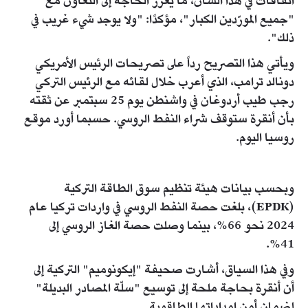
اتفاقات في هذا الشأن، ما يعزز الحاجة إلى التعاون مع
"جميع المورّدين الكبار"، مؤكدًا: "ولا يوجد شيء غريب في
ذلك".
ويأتي هذا التصريح رداً على تصريحات الرئيس الأمريكي
دونالد ترامب، الذي أعرب خلال لقائه مع الرئيس التركي
رجب طيب أردوغان في واشنطن يوم 25 سبتمبر عن ثقته
بأن أنقرة ستوقف شراء النفط الروسي. حسبما أورد موقع
روسيا اليوم.
وبحسب بيانات هيئة تنظيم سوق الطاقة التركية
(EPDK)، بلغت حصة النفط الروسي في واردات تركيا عام
2024 نحو 66%، بينما وصلت حصة الغاز الروسي إلى
41%.
وفي هذا السياق، أشارت صحيفة "إيكونوميم" التركية إلى
أن أنقرة بحاجة ملحة إلى توسيع "سلّة المصادر البديلة"
لضمان أمن إمداداتها الطاقوية.