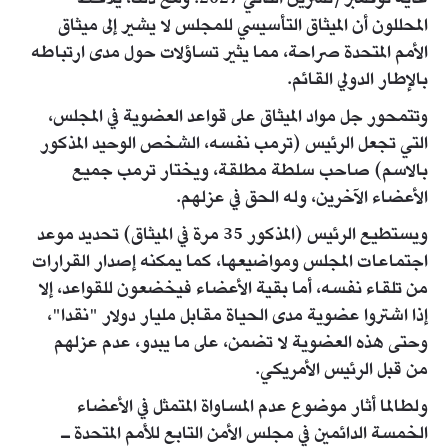
المحللون أن الميثاق التأسيسي للمجلس لا يشير إلى ميثاق
الأمم المتحدة صراحة، مما يثير تساؤلات حول مدى ارتباطه
بالإطار الدولي القائم.
وتتمحور جل مواد الميثاق على قواعد العضوية في المجلس،
التي تجعل الرئيس (ترمب نفسه، الشخص الوحيد المذكور
بالاسم) صاحب سلطة مطلقة، ويختار ترمب جميع
الأعضاء الآخرين، وله الحق في عزلهم.
ويستطيع الرئيس (المذكور 35 مرة في الميثاق) تحديد موعد
اجتماعات المجلس ومواضيعها، كما يمكنه إصدار القرارات
من تلقاء نفسه، أما بقية الأعضاء فيخضعون للقواعد، إلا
إذا اشتروا عضوية مدى الحياة مقابل مليار دولار "نقدا"،
وحتى هذه العضوية لا تضمن، على ما يبدو، عدم عزلهم
من قبل الرئيس الأمريكي.
ولطالما أثار موضوع عدم المساواة المتمثل في الأعضاء
الخمسة الدائمين في مجلس الأمن التابع للأمم المتحدة ـ