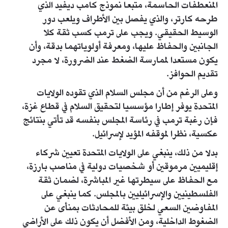
المنعطفات الحاسمة، متبعا نموذج كامب ديفيد الذي
طرحه كارتر، والذي يفصل بين الأطراف ويلعب دور
الوسيط الحقيقي. ويجب على ترمب كسب ثقة كلا
الجانبين والحفاظ عليها، ومعرفة أولوياتهما بدقة، وأن
يكون مستعدا لممارسة الضغط عند الضرورة، لا مجرد
تقديم الحوافز.
وعلى الرغم من أن مجلس السلام الذي تقوده الولايات
المتحدة يوفر إطارا مؤسسيا لتحقيق السلام في قطاع غزة،
فإن رغبة ترمب في رئاسة المجلس بنفسه قد تأتي بنتائج
عكسية، نظرا لموقفه المؤيد لإسرائيل.
بدلا من ذلك، ينبغي على الولايات المتحدة تعيين شركاء
إقليميين مرموقين أو شخصيات دولية في مناصب بارزة،
مع الحفاظ على سيطرتها غير المباشرة، لضمان ثقة
الفلسطينيين والإسرائيليين بالمجلس. كما ينبغي على
المفاوضين السعي لخلق بيئة للمحادثات بمنأى عن
الضغوط الداخلية، ومن الأفضل أن يكون ذلك على الأراضي