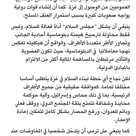
العموميين من الوصول إلى غزة. كما أن إنشاء قوات دولية
يواجه صعوبات كبيرة بسبب استمرار العنف المسلح.
ينبغي أن يشكل "مجلس السلام" أداة فعالة للسلام، وليس
فقط محاولة لترسيخ هيمنة دبلوماسية أحادية الجانب
وتجاوز الأطر متعددة الأطراف. والواقع أن هيكليته تعكس
نهجا معاملاتيا في الدبلوماسية، حيث تكون العضوية
والتأثير مرتبطين بالمساهمة المالية أكثر من الالتزام
بالمبادئ الدولية.
لكن نجاح أي خطة لبناء السلام في غزة يتطلب أساسا
مختلفا تماما، كموافقة حقيقية من جميع الأطراف
الرئيسية، بما في ذلك حماس وإسرائيل، وآلية حوكمة
محايدة وشفافة تتمتع بثقة المجتمع الدولي، ووقف فعلي
ودائم للعدوان، ورفع الحصار بشكل كامل لتمكين إعادة
الإعمار.
كما ينبغي على ترمب أن يتدخل شخصيا في المفاوضات عند