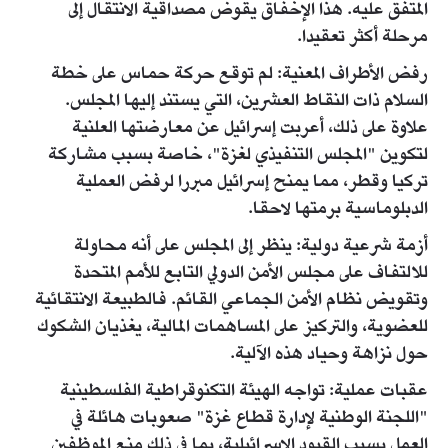
المتفق عليه. هذا الإخفاق يقوض مصداقية الانتقال إلى
مرحلة أكثر تعقيدا.
رفض الأطراف المعنية: لم توقع حركة حماس على خطة
السلام ذات النقاط العشرين، التي يستند إليها المجلس.
علاوة على ذلك، أعربت إسرائيل عن معارضتها العلنية
لتكوين "المجلس التنفيذي لغزة"، خاصة بسبب مشاركة
تركيا وقطر، مما يمنح إسرائيل مبررا لرفض العملية
الدبلوماسية برمتها لاحقا.
أزمة شرعية دولية: ينظر إلى المجلس على أنه محاولة
للالتفاف على مجلس الأمن الدولي التابع للأمم المتحدة
وتقويض نظام الأمن الجماعي القائم. فالطبيعة الانتقائية
للعضوية، والتركيز على المساهمات المالية، يغذيان الشكوك
حول نزاهة وحياد هذه الآلية.
عقبات عملية: تواجه الهيئة التكنوقراطية الفلسطينية
"اللجنة الوطنية لإدارة قطاع غزة" صعوبات هائلة في
العمل بسبب القيود الإسرائيلية، بما في ذلك منع الموظفين