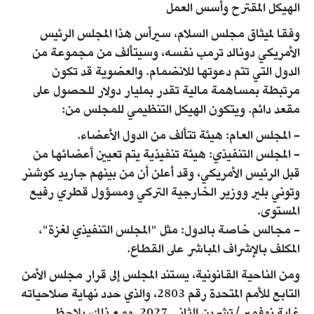
الهيكل المقترح وأسس العمل
وفقا لميثاق مجلس السلام، سيرأس هذا المجلس الرئيس
الأمريكي دونالد ترمب نفسه، وسيتألف من مجموعة من
الدول التي تتم دعوتها للانضمام. والعضوية قد تكون
مرتبطة بمساهمة مالية تقدر بمليار دولار للحصول على
مقعد دائم. ويتكون الهيكل التنظيمي للمجلس من:
- المجلس العام: هيئة تتألف من الدول الأعضاء.
- المجلس التنفيذي: هيئة تنفيذية يتم تعيين أعضائها من
قبل الرئيس الأمريكي، وقد أعلن أن من بينهم جاريد كوشنر
وتوني بلير ووزير الخارجية التركي ومسؤول قطري رفيع
المستوى.
- مجالس خاصة بالدول: مثل "المجلس التنفيذي لغزة"،
المكلف بالإشراف المباشر على القطاع.
ومن الناحية القانونية، يستند المجلس إلى قرار مجلس الأمن
التابع للأمم المتحدة رقم 2803، والذي حدد نهاية صلاحياته
غاية نوفمبر/تشرين الثاني 2027. ومع ذلك، يلاحظ