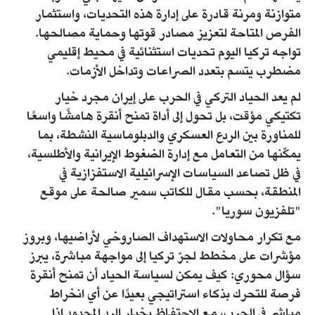
متوازنة ومرنة قادرة على إدارة هذه التحديات، واستثمار
الفرص المتاحة لتعزيز مصادر قوتها وحماية مصالحها.
تواجه تركيا اليوم تحديات استثنائية في محيط إقليمي
مضطرب يتسم بتعدد الصراعات وتداخل الأزمات.
لم يعد الحياد التركي في الحرب على إيران مجرد خيار
تكتيكي مؤقت، بل تحول إلى أداة تمنح أنقرة هامشًا واسعًا
للمناورة بين الردع العسكري والدبلوماسية النشطة، بما
يمكّنها من التعامل مع إدارة الضغوط الإيرانية والأطلسية،
في ظل تصاعد السياسات الإسرائيلية الاستفزازية في
المنطقة، بحسب مقال للكاتب سمير صالحة على موقع
"تلفزيون سوريا".
مع تكرار محاولات الاستهداف الصاروخي لأراضيها، وبروز
مؤشرات على مخطط لجرّ تركيا إلى مواجهة مباشرة، يبرز
سؤال محوري: كيف يمكن لسياسة الحياد أن تمنح أنقرة
فرصة للتحرك بذكاء استراتيجي بعيدًا عن أي انخراط
مباشر في الحرب، مع الاحتفاظ بخيار الرد المحدود إذا