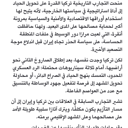
منحت التجارب التاريخية تركيا القدرة على تحويل الحياد
إلى أداة استراتيجية في سياستها الخارجية، لأنه يتيح لها
استخدام أوراقها الاقتصادية والأمنية والسياسية بمرونة
أكبر لحماية مصالحها على المدى البعيد. ولهذا حافظت
أنقرة، التي لعبت مرارًا دور الوسيط في ملفات المنطقة
الحساسة، على سياسة الحذر تجاه إيران قبل اندلاع موجة
التصعيد الأخيرة.
لكن تركيا وجدت نفسها، بعد إطلاق الصاروخ الثاني نحو
أراضيها، أمام ثلاثة سيناريوهات محتملة: الرد العسكري
المحدود، التمسك بنهج الحياد في الصراع الدائر، أو محاولة
تحويل المشهد إلى فرصة لتفعيل جهود الوساطة بالتنسيق
مع عدد من العواصم الفاعلة.
تشير التجارب السابقة في العلاقات بين تركيا وإيران إلى أن
مسار التأزيم يكون مكلفًا، ويترك آثارًا سلبية طويلة الأمد
على مصالحهما وعلى المشهد الإقليمي برمته.
وقد حاولت طهران النأي بنفسها عن الضربات