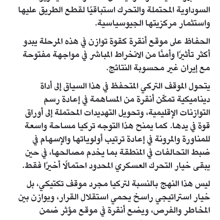
السوداوية المحتملة والتحرك استباقيًا لقطع الطريق عليها
واستثمار مركزيتها الجيوسياسية.
الحفاظ على موقع أنقرة كقوة توازن في هذه المرحلة يبدو
أكثر تأثيرًا وأمنًا من الانخراط المباشر في مواجهة مفتوحة
مع إيران غير محسوبة النتائج.
يتحول الموقف التركي المتحفظ في هذا السياق إلى أداة
ديناميكية تمكّن أنقرة من المساهمة في إعادة رسم
التوازنات الإقليمية، وتحويل التهديدات المحتملة إلى أوراق
قوة في يدها. كما يمنح هذا التوجه تركيا مساحة واسعة
للمناورة والمرونة في إعادة ترتيب أولوياتها والإسهام في
ضبط التحالفات في المنطقة بما يخدم مصالحها، في حين
يبقى خيار التحرك العسكري المحدود احتمالًا أخيرًا فقط.
ليس هذا النهج بالنسبة لتركيا مجرد موقف تكتيكي، بل
خيار استراتيجي راسخ يحمي استقلال القرار، ويوازن بين
المخاطر والفرص، ويضع أنقرة في موقع مؤثر ضمن