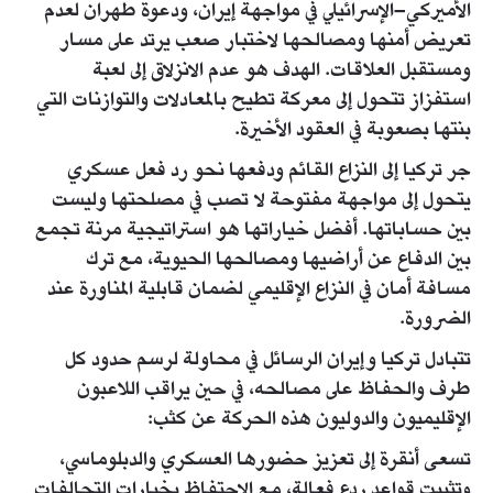
الأميركي–الإسرائيلي في مواجهة إيران، ودعوة طهران لعدم
تعريض أمنها ومصالحها لاختبار صعب يرتد على مسار
ومستقبل العلاقات. الهدف هو عدم الانزلاق إلى لعبة
استفزاز تتحول إلى معركة تطيح بالمعادلات والتوازنات التي
بنتها بصعوبة في العقود الأخيرة.
جر تركيا إلى النزاع القائم ودفعها نحو رد فعل عسكري
يتحول إلى مواجهة مفتوحة لا تصب في مصلحتها وليست
بين حساباتها. أفضل خياراتها هو استراتيجية مرنة تجمع
بين الدفاع عن أراضيها ومصالحها الحيوية، مع ترك
مسافة أمان في النزاع الإقليمي لضمان قابلية المناورة عند
الضرورة.
تتبادل تركيا وإيران الرسائل في محاولة لرسم حدود كل
طرف والحفاظ على مصالحه، في حين يراقب اللاعبون
الإقليميون والدوليون هذه الحركة عن كثب:
تسعى أنقرة إلى تعزيز حضورها العسكري والدبلوماسي،
وتثبيت قواعد ردع فعالة، مع الاحتفاظ بخيارات التحالفات