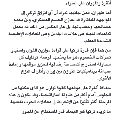
أنقرة وطهران على السواء.
أما طهران، فمن جانبها تدرك أن أي انزلاق تركي إلى
المواجهة المباشرة قد يسرّع الحسم العسكري، ولن يخدم
مصالحها وحساباتها، بل على العكس من ذلك، قد يحمل
تداعيات ثقيلة على علاقات البلدين وعلى المعادلات الإقليمية
الشديدة العطب.
من هنا فإن قدرة تركيا على قراءة موازين القوى واستباق
تحركات الخصوم ،هو ما يمنحها فرصة توظيف كل
محاولة استدراج كمساحة إضافية لتعزيز موقعها وإعادة
صياغة ديناميكيات التوازن بين إيران وأطراف النزاع
الأخرى.
حفاظ أنقرة على موقعها كقوة توازن هو الذي مكنها من
الجلوس أمام أكثرمن طاولة استراتيجية، وقد يكون في هذه
المرحلة أكثر تأثيرًا من الانخراط في معادلات الحرب نفسها.
ما تريده تركيا هو الابتعاد قدر المستطاع عن المحور