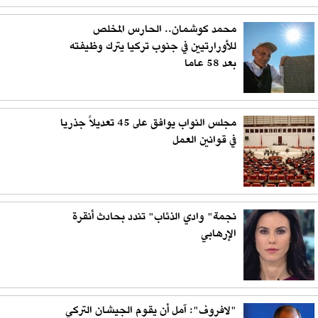
محمد كوشمان.. الحارس المخلص
للأورارتيين في جنوب تركيا يترك وظيفته
بعد 58 عاما
مجلس النواب يوافق على 45 تعديلاً جذريا
في قوانين العمل
نجمة" وادي الذئاب" تندد بحادث أنقرة
الإرهابي
"لافروف": آمل أن يقوم الجيشان التركي