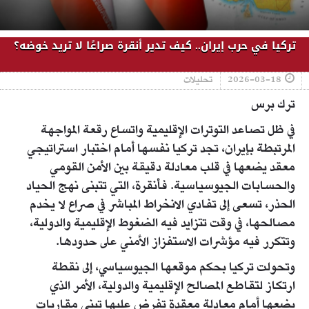
تركيا في حرب إيران.. كيف تدير أنقرة صراعًا لا تريد خوضه؟
2026-03-18
تحليلات
ترك برس
في ظل تصاعد التوترات الإقليمية واتساع رقعة المواجهة
المرتبطة بإيران، تجد تركيا نفسها أمام اختبار استراتيجي
معقد يضعها في قلب معادلة دقيقة بين الأمن القومي
والحسابات الجيوسياسية. فأنقرة، التي تتبنى نهج الحياد
الحذر، تسعى إلى تفادي الانخراط المباشر في صراع لا يخدم
مصالحها، في وقت تتزايد فيه الضغوط الإقليمية والدولية،
وتتكرر فيه مؤشرات الاستفزاز الأمني على حدودها.
وتحولت تركيا بحكم موقعها الجيوسياسي، إلى نقطة
ارتكاز لتقاطع المصالح الإقليمية والدولية، الأمر الذي
يضعها أمام معادلة معقدة تفرض عليها تبني مقاربات