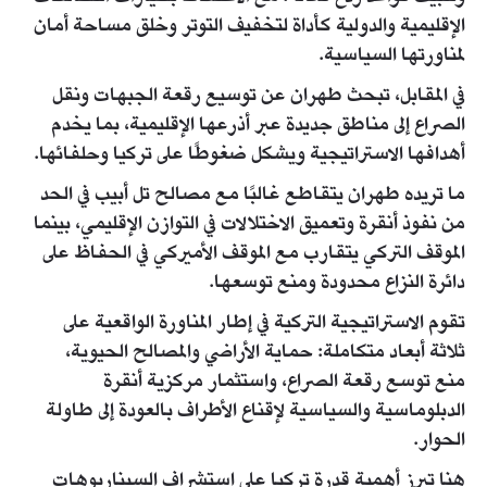
الإقليمية والدولية كأداة لتخفيف التوتر وخلق مساحة أمان
لمناورتها السياسية.
في المقابل، تبحث طهران عن توسيع رقعة الجبهات ونقل
الصراع إلى مناطق جديدة عبر أذرعها الإقليمية، بما يخدم
أهدافها الاستراتيجية ويشكل ضغوطًا على تركيا وحلفائها.
ما تريده طهران يتقاطع غالبًا مع مصالح تل أبيب في الحد
من نفوذ أنقرة وتعميق الاختلالات في التوازن الإقليمي، بينما
الموقف التركي يتقارب مع الموقف الأميركي في الحفاظ على
دائرة النزاع محدودة ومنع توسعها.
تقوم الاستراتيجية التركية في إطار المناورة الواقعية على
ثلاثة أبعاد متكاملة: حماية الأراضي والمصالح الحيوية،
منع توسع رقعة الصراع، واستثمار مركزية أنقرة
الدبلوماسية والسياسية لإقناع الأطراف بالعودة إلى طاولة
الحوار.
هنا تبرز أهمية قدرة تركيا على استشراف السيناريوهات