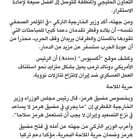
التعاون الخليجي والمنطقة للتوصل إلى أفضل صيغة لإعادة
الاستقرار.
ومن جهته، أكد وزير الخارجية التركي -في المؤتمر الصحفي
نفسه- أن بلاده وقطر تقدمان دعما كبيرا للمباحثات التي
تقودها باكستان والطرفان يريدان وقف الحرب، محذرا من
أن عودة الحرب ستسفر عن مزيد من الدمار.
وكشف موقع "أكسيوس" (Axios) أن الرئيس
الأمريكي دونالد ترمب يميل بشكل متزايد نحو استئناف
العمل العسكري ضد إيران لانتزاع تنازلات نووية.
حرية الملاحة
وبخصوص مضيق هرمز، قال رئيس مجلس الوزراء وزير
الخارجية القطري إن "ما يجري في مضيق هرمز لا يساعد
في نزع التصعيد وإيران لا يجب أن تستعمل هرمز سلاحا".
وأعرب الوزير التركي من جهته عن أمله في فتح مضيق
هرمز وضمان حرية الملاحة البحرية، مؤكدا دعم تركيا