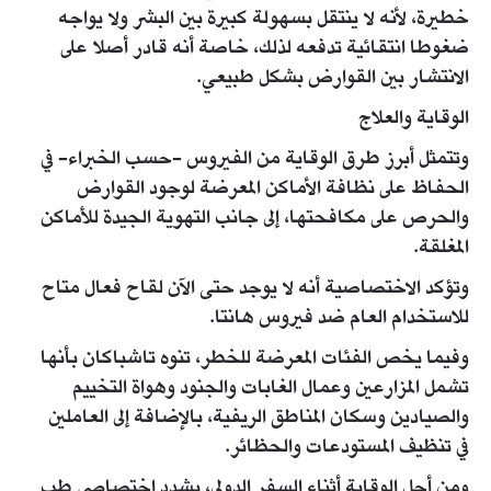
خطيرة، لأنه لا ينتقل بسهولة كبيرة بين البشر ولا يواجه
ضغوطا انتقائية تدفعه لذلك، خاصة أنه قادر أصلا على
الانتشار بين القوارض بشكل طبيعي.
الوقاية والعلاج
وتتمثل أبرز طرق الوقاية من الفيروس -حسب الخبراء- في
الحفاظ على نظافة الأماكن المعرضة لوجود القوارض
والحرص على مكافحتها، إلى جانب التهوية الجيدة للأماكن
المغلقة.
وتؤكد الاختصاصية أنه لا يوجد حتى الآن لقاح فعال متاح
للاستخدام العام ضد فيروس هانتا.
وفيما يخص الفئات المعرضة للخطر، تنوه تاشباكان بأنها
تشمل المزارعين وعمال الغابات والجنود وهواة التخييم
والصيادين وسكان المناطق الريفية، بالإضافة إلى العاملين
في تنظيف المستودعات والحظائر.
ومن أجل الوقاية أثناء السفر الدولي، يشدد اختصاصي طب