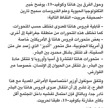
وحول الفرق بين هانتا وكوفيد-19، يوضح خبير
التكنولوجيا الحيوية وعلم الفيروسات سميح تارين
-لصحيفة حرييت- النقاط التالية:
- قابلية فيروس هانتا للعدوى تختلف حسب المتحورات،
كما تختلف هذه المتحورات من منطقة جغرافية إلى أخرى.
- بعض متحورات فيروس هانتا في الأمريكتين خاصة
في أمريكا الجنوبية، مثل متحور "أنديز" الذي رُصد على متن
السفينة، قد تنتقل بشكل محدود بين البشر.
- متحورات هانتا المنتشرة في آسيا وأوروبا لا تنتقل عادة
بين البشر، بل تنتقل من الحيوان إلى الإنسان، خصوصا عبر
القوارض.
وتتفق سونغول أوزير اختصاصية الأمراض المعدية مع هذا
الطرح، إذ تشير إلى أن انتقال عدوى فيروس هانتا بين البشر
نادر جدا، وبالتالي فإن احتمال تفشيه داخل المجتمع أقل
بكثير مقارنة بكوفيد-19، طبقا لحرييت.