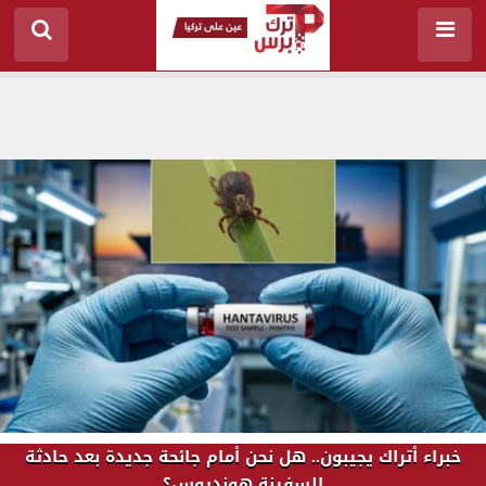
خبراء أتراك يجيبون.. هل نحن أمام جائحة جديدة بعد حادثة
السفينة هونديوس؟