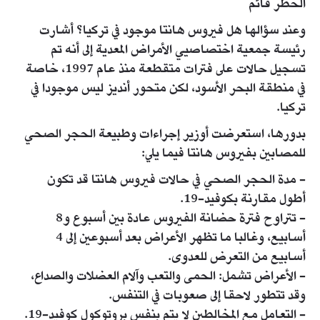
الخطر قائم
وعند سؤالها هل فيروس هانتا موجود في تركيا؟ أشارت
رئيسة جمعية اختصاصيي الأمراض المعدية إلى أنه تم
تسجيل حالات على فترات متقطعة منذ عام 1997، خاصة
في منطقة البحر الأسود، لكن متحور أنديز ليس موجودا في
تركيا.
بدورها، استعرضت أوزير إجراءات وطبيعة الحجر الصحي
للمصابين بفيروس هانتا فيما يلي:
- مدة الحجر الصحي في حالات فيروس هانتا قد تكون
أطول مقارنة بكوفيد-19.
- تتراوح فترة حضانة الفيروس عادة بين أسبوع و8
أسابيع، وغالبا ما تظهر الأعراض بعد أسبوعين إلى 4
أسابيع من التعرض للعدوى.
- الأعراض تشمل: الحمى والتعب وآلام العضلات والصداع،
وقد تتطور لاحقا إلى صعوبات في التنفس.
- التعامل مع المخالطين لا يتم بنفس بروتوكول كوفيد-19.