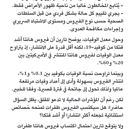
- يُتابع المخالطون غالبا من ناحية ظهور الأعراض فقط.
- يجري تقييم كل حالة بشكل فردي من قبل السلطات
الصحية حسب نوع الفيروس ومستوى الاشتباه السريري
وإجراءات مكافحة العدوى.
وحول معدل الوفيات، يوضح تارين أن فيروس هانتا أشد
فتكا من كوفيد-19، لكنه أقل قدرة على الانتشار، إذ يتراوح
معدل الوفيات لفيروس هانتا المنتشر في الأميركيتين بين
20% و60%.
وبينما تراوحت نسبة الوفيات بكوفيد بين 0.1% و1%،
انتشر الفيروس بسهولة وأدى إلى أعداد وفيات مرتفعة
عالميا ولذلك تحول إلى جائحة في فترة قصيرة، وفقا للخبير.
لكن رغم أن المؤشرات الحالية لا تدعو للقلق، يظل السؤال
حاضرا: هل سيكتسب الفيروس طفرات تمنحه خصائص
استثنائية تجعله أكثر انتشارا أو أشد فتكا؟
ولا يتوقع تارين احتمال اكتساب فيروس هانتا طفرات