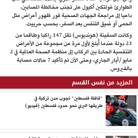
الطوارئ غولتكين أكيول على تجنب مخالطة المصابين،
داعيا إلى مراجعة الجهات الصحية فور ظهور أعراض مثل
الحمى أو ضيق التنفس بعد السفر، بحسب حرييت.
وكانت السفينة (هونديوس) تقل 147 راكبا وطاقما من
23 دولة عندما أُبلغ لأول مرة عن مجموعة من الأعراض
التنفسية الحادة بين الركاب إلى منظمة الصحة العالمية في 2
مايو/أيار الجاري، وحتى الآن تم تأكيد 7 حالات مصابة
بالفيروس.
المزيد من نفس القسم
"قافلة فلسطين" تجوب مدن تركية في
طريقها البري نحو حدود فلسطين (فيديو)