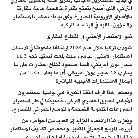
في جذب المستثمرين الأجانب وتعزيز الثقة بالسوق العقاري
التركي، الذي أصبح يتمتع بقدرة تنافسية عالية مقارنة
بالأسواق الأوروبية المجاورة. وفق بيانات مكتب الاستثمار
والشؤون المالية في الرئاسة التركية.
نمو الاستثمار الأجنبي في القطاع العقاري
شهدت تركيا خلال عام 2024 ارتفاعًا ملحوظًا في تدفقات
الاستثمار الأجنبي المباشر، حيث بلغت قيمتها نحو 11.3
مليار دولار أمريكي، فيما استحوذ قطاع العقارات على ما
يقارب 2.8 مليار دولار أمريكي، أي ما يعادل 25% من
إجمالي الاستثمارات الأجنبية المباشرة.
ويعكس هذا الرقم الثقة الكبيرة التي يوليها المستثمرون
الأجانب للسوق العقاري التركي، خصوصًا في ظل استمرار
المشروعات التنموية الضخمة والتوسع العمراني المتسارع.
ويُعزى هذا الاهتمام المتزايد إلى العديد من العوامل، من
أبرزها الموقع الجغرافي المتميز، وانخفاض تكاليف الاستثمار
مقارنة بالأسواق الأوروبية، وارتفاع الطلب المحلي على